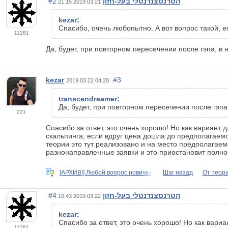
#2
הטרנסצנדנטלי בעל-חזון
2019.03.21 21:15
kezar
:
Спасибо, очень любопытно. А вот вопрос такой, 
11281
Да, будет, при повторном пересечении после гэпа, в
kezar
#3
2019.03.22 04:20
transcendreamer
:
Да, будет, при повторном пересечении после гэпа
221
Спасибо за ответ, это очень хорошо! Но как вариант
скальпинга, если вдруг цена дошла до предполагаемо
теории это тут реализовано и на место предполагаемо
разнонаправленные заявки и это приостановит полнос
[АРХИВ!] Любой вопрос новичка,
Шаг назад
От теори
#4
הטרנסצנדנטלי בעל-חזון
2019.03.22 10:43
kezar
:
Спасибо за ответ, это очень хорошо! Но как вар
11281