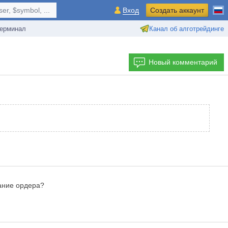
r, $symbol, ...
Вход
Создать аккаунт
ерминал
Канал об алготрейдинге
Новый комментарий
вание ордера?