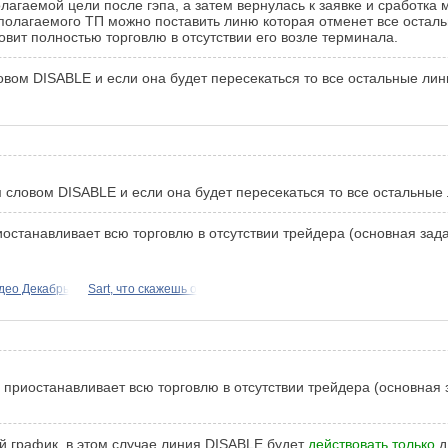
олагаемой цели после гэпа, а затем вернулась к заявке и сработк
дполагаемого ТП можно поставить линю которая отменет все остальн
овит полностью торговлю в отсутствии его возле терминала.
овом DISABLE и если она будет пересекаться то все остальные лин
 словом DISABLE и если она будет пересекаться то все остальные
риостанавливает всю торговлю в отсутствии трейдера (основная зада
део Декабрь
Sart, что скажешь о
и приостанавливает всю торговлю в отсутствии трейдера (основная 
ой график, в этом случае линия DISABLE будет
действовать только
д