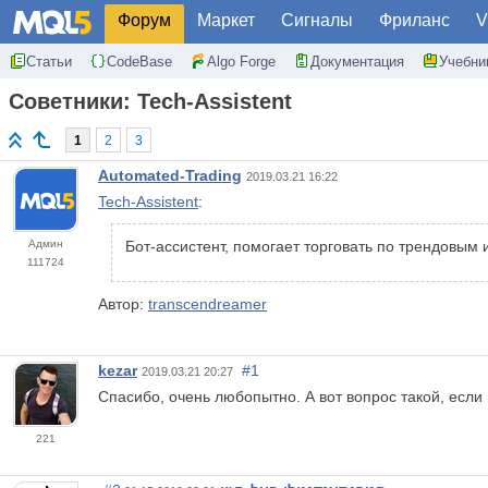
Форум
Маркет
Сигналы
Фриланс
V
Статьи
CodeBase
Algo Forge
Документация
Учебни
Советники: Tech-Assistent
1
2
3
Automated-Trading
2019.03.21 16:22
Tech-Assistent
:
Админ
Бот-ассистент, помогает торговать по трендовым 
111724
Автор:
transcendreamer
kezar
#1
2019.03.21 20:27
Спасибо, очень любопытно. А вот вопрос такой, если
221