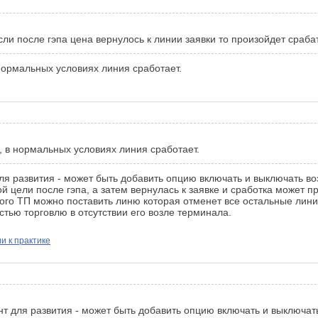
если после гэпа цена вернулось к линии заявки то произойдет сраб
 нормальных условиях линия сработает.
, в нормальных условиях линия сработает.
 для развития - может быть добавить опцию включать и выключать 
й цели после гэпа, а затем вернулась к заявке и сработка может 
го ТП можно поставить линю которая отменет все остальные линии,
тью торговлю в отсутствии его возле терминала.
и к практике
иант для развития - может быть добавить опцию включать и выключа