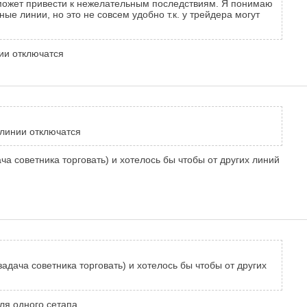
а может привести к нежелательным последствиям. Я понимаю
ые линии, но это не совсем удобно т.к. у трейдера могут
ии отключатся
 линии отключатся
ча советника торговать) и хотелось бы чтобы от других линий
задача советника торговать) и хотелось бы чтобы от других
ля одного сетапа