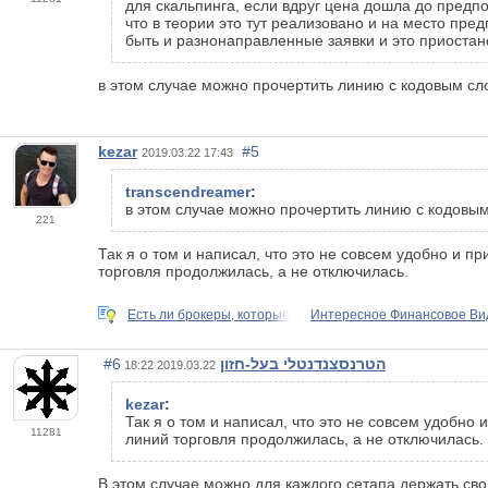
для скальпинга, если вдруг цена дошла до предп
что в теории это тут реализовано и на место пре
быть и разнонаправленные заявки и это приостан
в этом случае можно прочертить линию с кодовым сл
kezar
#5
2019.03.22 17:43
transcendreamer
:
в этом случае можно прочертить линию с кодовым
221
Так я о том и написал, что это не совсем удобно и п
торговля продолжилась, а не отключилась.
Есть ли брокеры, которые
Интересное Финансовое Ви
#6
הטרנסצנדנטלי בעל-חזון
2019.03.22 18:22
kezar
:
Так я о том и написал, что это не совсем удобно 
11281
линий торговля продолжилась, а не отключилась.
В этом случае можно для каждого сетапа держать св