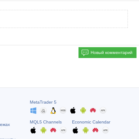
Новый комментарий
MetaTrader 5
MQL5 Channels
Economic Calendar
тежах