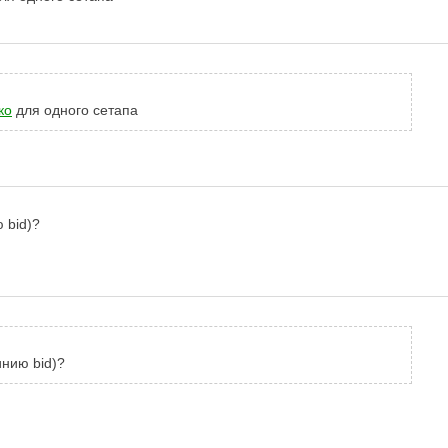
ко
для одного сетапа
 bid)?
инию bid)?