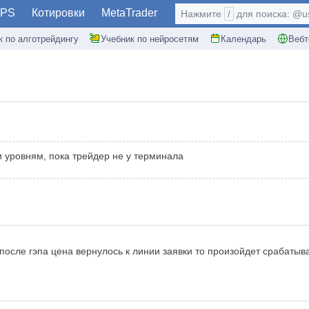
PS
Котировки
MetaTrader
Нажмите
/
для поиска: @use
к по алготрейдингу
Учебник по нейросетям
Календарь
Вебт
и уровням, пока трейдер не у терминала
 после гэпа цена вернулось к линии заявки то произойдет срабаты