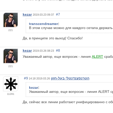
kezar
#7
2019.03.23 09:37
transcendreamer
:
В этом случае можно для каждого сетапа держать
221
Да, в принципе это выход! Спасибо!
kezar
#8
2019.03.26 08:23
Уважаемый автор, еще вопросик - линия
ALERT
сраба
221
#9
הטרנסצנדנטלי בעל-חזון
2019.03.26 14:18
kezar
:
Уважаемый автор, еще вопросик - линия ALERT сраб
11281
Да, сейчас все линии работают унифицированно с о