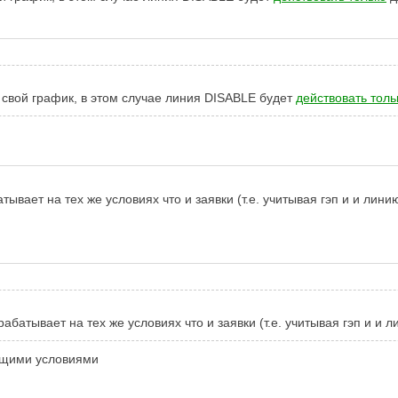
 свой график, в этом случае линия DISABLE будет
действовать толь
тывает на тех же условиях что и заявки (т.е. учитывая гэп и и линию
атывает на тех же условиях что и заявки (т.е. учитывая гэп и и л
бщими условиями