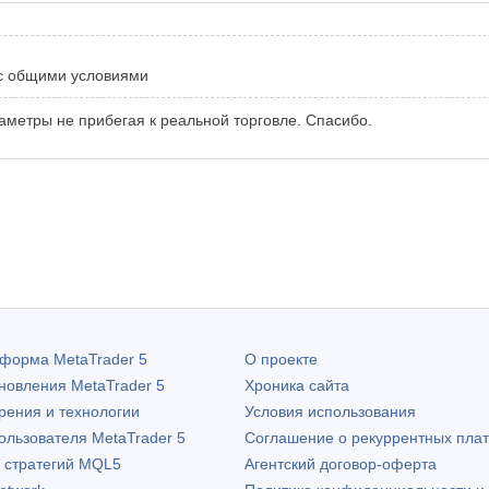
 с общими условиями
раметры не прибегая к реальной торговле. Спасибо.
атформа
MetaTrader 5
О проекте
бновления
MetaTrader 5
Хроника сайта
рения и технологии
Условия использования
пользователя
MetaTrader 5
Соглашение о рекуррентных пла
х стратегий MQL5
Агентский договор-оферта