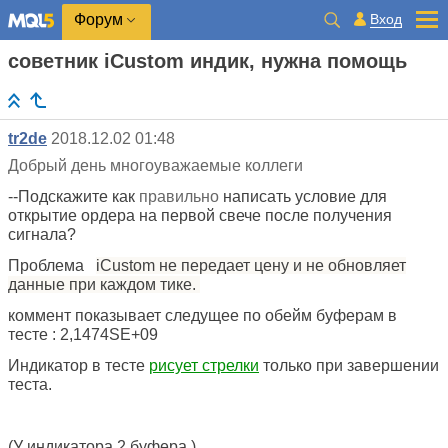
Вход
Форум
советник iCustom индик, нужна помощь
tr2de
2018.12.02 01:48
Добрый день многоуважаемые коллеги
--Подскажите как
правильно
написать условие для
открытие ордера на первой свече после получения
сигнала?
Проблема
iCustom не передает цену и не обновляет
данные при каждом тике.
коммент показывает следущее по обейм буферам в
тесте : 2,1474SE+09
Индикатор в тесте
рисует стрелки
только при завершении
теста.
(У индикатора 2 буфера )