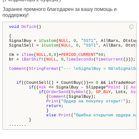
Заранее премного благодарен за вашу помощь и
поддержку!
void
OnTick
()

{

SignalBuy = 
iCustom
(
NULL
, 
0
, 
"SST1"
, AllBars, Otstup
SignalSell = 
iCustom
(
NULL
, 
0
, 
"SST1"
, AllBars, Otstu
tm = 
iTime
(
NULL
,
0
,
0
)+
PERIOD_CURRENT
*
60
;

br = 
iBarShift
(
NULL
, 
0
,
TimeSeconds
(
TimeCurrent
()));

Comment
(
StringFormat
(
"--- \nSignalBuy = %G\nSignalSe
if
((CountSell() + CountBuy())== 
0
 && isTradeHours(
if
((
Ask
 <= SignalBuy - Slippage*
Point
 || 
Ask
if
(
OrderSend
(
Symbol
(), 
OP_BUY
, Lots, 
Ask
               {
Comment
(SignalBuy);

Print
(
"Ордер на покупку открыт!"
);

return
;

               }

else
Print
(
"Ошибка открытия ордера на
        } 

.......