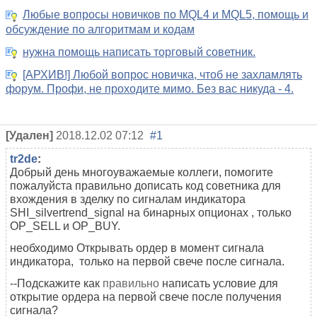
Любые вопросы новичков по MQL4 и MQL5, помощь и
обсуждение по алгоритмам и кодам
нужна помощь написать торговый советник.
[АРХИВ!] Любой вопрос новичка, чтоб не захламлять
форум. Профи, не проходите мимо. Без вас никуда - 4.
[Удален]
2018.12.02 07:12
#1
tr2de
:
Добрый день многоуважаемые коллеги, помогите
пожалуйста правильно дописать код советника для
вхождения в зделку по сигналам индикатора
SHI_silvertrend_signal на бинарных опционах , только
OP_SELL и OP_BUY.
необходимо Открывать ордер в момент сигнала
индикатора, только на первой свече после сигнала.
--Подскажите как
правильно
написать условие для
открытие ордера на первой свече после получения
сигнала?