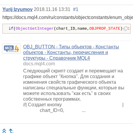
Yurij Izyumov
2018.11.16 13:31
#1
https://docs.mql4.com/ru/constants/objectconstants/enum_obje
if
(
ObjectGetInteger
(chart_ID,name,
OBJPROP_STATE
)==
tr
OBJ_BUTTON - Типы объектов - Константы
объектов - Константы, перечисления и
структуры - Справочник MQL4
docs.mql4.com
Следующий скрипт создает и перемещает на
графике объект "Кнопка". Для создания и
изменения свойств графического объекта
написаны специальные функции, которые вы
можете использовать "как есть" в своих
собственных программах.
//| Создает кнопку |
chart_ID=0, ...