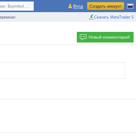
r, $symbol, ...
Вход
Создать аккаунт
ерминал
Скачать MetaTrader 5
Новый комментарий