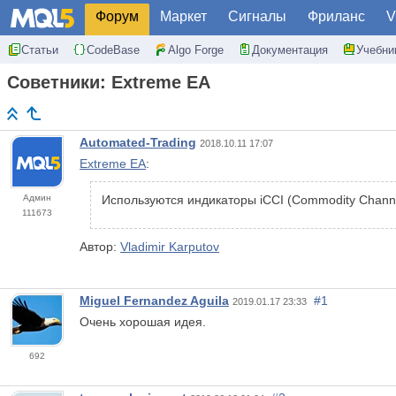
Форум
Маркет
Сигналы
Фриланс
V
Статьи
CodeBase
Algo Forge
Документация
Учебни
Советники: Extreme EA
Automated-Trading
2018.10.11 17:07
Extreme EA
:
Админ
Используются индикаторы iCCI (Commodity Channel
111673
Автор:
Vladimir Karputov
Miguel Fernandez Aguila
#1
2019.01.17 23:33
Очень хорошая идея.
692