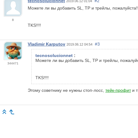
tecnosolucionnet
#2
2019.06.12 01:04
Можете ли вы добавить SL, TP и трейлы, пожалуйста!!
8
TKS!!!!
Vladimir Karputov
#3
2019.06.12 04:54
tecnosolucionnet
:
Можете ли вы добавить SL, TP и трейлы, пожалуйс
344471
TKS!!!!
Этому советнику не нужны стоп-лосс,
тейк-профит
и т