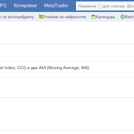
PS
Котировки
MetaTrader
Нажмите
/
для поиска: @use
к по алготрейдингу
Учебник по нейросетям
Календарь
Вебт
 Index, CCI) и два iMA (Moving Average, MA).