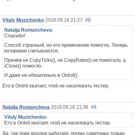
Vitaly Muzichenko
2018.09.16 21:27
#8
Natalja Romancheva
:
Спасибо!
Способ странный, но его применение помогло. Теперь
котировки считываются.
Причём не CopyTicks(), не CopyRates() не помогало, а
iClose() помогло.
И даже не обязательно в OnInit().
Его в OnInit хватает, чтоб не насиловать тестер.
Natalja Romancheva
2018.09.16 21:36
#9
Vitaly Muzichenko
:
Его в OnInit хватает, чтоб не насиловать тестер.
Да, так тоже вполне работает, логику советника только