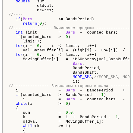
double
   sum,  

            oldval,

//----
if
(
Bars
           <= BandsPeriod) 

return
(
0
//---------------- Вычисляем среднюю ---------------
int
 limit         =  
Bars
  -  counted_bars;

if
(counted_bars   >  
0
) 

      limit++;

for
(i =  
0
;    i  <  limit;   i++)

      Val_BarsBuffer[i] =  (High[i] -  Low[i])  /  
P
for
(i =  
0
;    i  <  limit;   i++)

      MovingBuffer[i]   =  iMAOnArray(Val_BarsBuffer,
Bars
, 

                           BandsPeriod,

                           BandsShift,

MODE_SMA
,
//MODE_SMA, MODE
//--------------- Вычисляем стороны канала ---------
   i                 =  
Bars
  -  BandsPeriod    +  
1
if
(counted_bars   >  BandsPeriod -  
1
) 

      i              =  
Bars
  -  counted_bars   -  
1
while
(i           >= 
0
)

   {

      sum            =  
0.0
;

      k              =  i  +  BandsPeriod -  
1
;

      oldval         =  MovingBuffer[i];

while
(k        >= i)

      {
