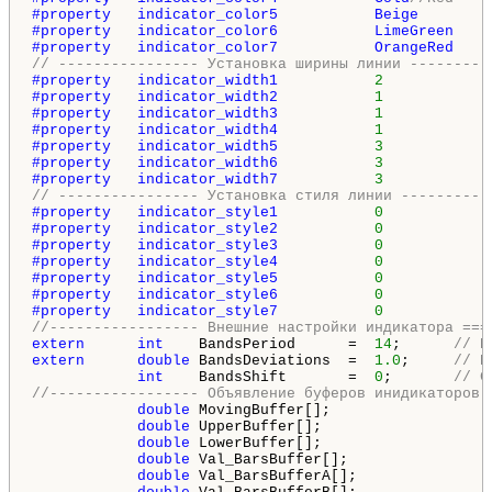
#property   indicator_color5           Beige
#property   indicator_color6           LimeGreen
#property   indicator_color7           OrangeRed
// ---------------- Установка ширины линии ---------
#property   indicator_width1           
2
#property   indicator_width2           
1
#property   indicator_width3           
1
#property   indicator_width4           
1
#property   indicator_width5           
3
#property   indicator_width6           
3
#property   indicator_width7           
3
// ---------------- Установка стиля линии ----------
#property   indicator_style1           
0
#property   indicator_style2           
0
#property   indicator_style3           
0
#property   indicator_style4           
0
#property   indicator_style5           
0
#property   indicator_style6           
0
#property   indicator_style7           
0
//----------------- Внешние настройки индикатора ===
extern
int
    BandsPeriod      =  
14
;      
// П
extern
double
 BandsDeviations  =  
1.0
;     
// В
int
    BandsShift       =  
0
;       
// С
//----------------- Объявление буферов инидикаторов 
double
 MovingBuffer[];

double
 UpperBuffer[];

double
 LowerBuffer[];

double
 Val_BarsBuffer[];

double
 Val_BarsBufferA[];
