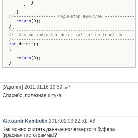
         }

      }

//----------------- Индикатор вычислен -------------
return
(
0
);

//+-------------------------------------------------
//| Custom indicator deinitialization function      
//+-------------------------------------------------
int
 deinit()

{

return
(
0
);

}
[Удален]
2011.01.16 19:59
#7
Спасибо, полезная штука!
Alexandr Kambolin
2017.02.03 22:51
#8
Как можно считать данные из четвертого буфера
(красная гистограмма)?