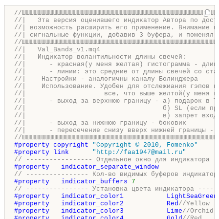
//ШШШШШШШШШШШШШШШШШШШШШШШШШШШШШШШШШШШШШШШШШШШШШШШШШШ
//|   Эта версия оценившего индикатор Автора по дост
//| возможность расширить его применение. Внимание н
//| сигнальные функции, добавив 3 буфера, и поменял 
//ШШШШШШШШШШШШШШШШШШШШШШШШШШШШШШШШШШШШШШШШШШШШШШШШШШ
//|   Val_Bands_v1.mq4                              
//|   Индикатор волантильности длины свечей:        
//|      - красная(у меня желтая) гистограмма - длин
//|      - линии: это средние от длины свечей со ста
//|    Настройки - аналогичны каналу Болинджера     
//|    Использование. Удобен для отслежиания гэпов н
//|                    все, что выше желтой(у меня к
//|      - выход за верхнюю границу - а) подарок в Т
//|                                   б) SL (если пр
//|                                   в) запрет вход
//|      - выход за нижнюю границу - боковик        
//|      - пересечение снизу вверх нижней границы - 
//ШШШШШШШШШШШШШШШШШШШШШШШШШШШШШШШШШШШШШШШШШШШШШШШШШШ
#property copyright 
"Copyright © 2010, Fomenko"
#property link      
"http://faa1947@mail.ru"
// ----------------- Отдельное окно для индикатора -
#property   indicator_separate_window
// ---------------- Кол-во видимых буферов индикатор
#property   indicator_buffers 
7
// ---------------- Установка цвета индикатора -----
#property   indicator_color1           LightSeaGreen
#property   indicator_color2           Red
//Yellow 
#property   indicator_color3           Lime
//Orchid
#property   indicator_color4           Gold
//Red