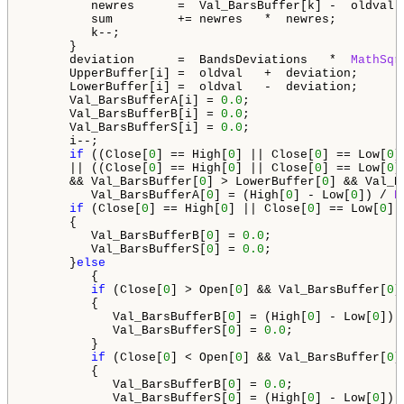
         newres      =  Val_BarsBuffer[k] -  oldval;

         sum         += newres   *  newres;

         k--;

      }

      deviation      =  BandsDeviations   *  
MathSqr
      UpperBuffer[i] =  oldval   +  deviation;

      LowerBuffer[i] =  oldval   -  deviation;

      Val_BarsBufferA[i] = 
0.0
;

      Val_BarsBufferB[i] = 
0.0
;

      Val_BarsBufferS[i] = 
0.0
;

      i--;

if
 ((Close[
0
] == High[
0
] || Close[
0
] == Low[
0
]
      || ((Close[
0
] == High[
0
] || Close[
0
] == Low[
0
]
      && Val_BarsBuffer[
0
] > LowerBuffer[
0
] && Val_B
         Val_BarsBufferA[
0
] = (High[
0
] - Low[
0
]) / 
P
if
 (Close[
0
] == High[
0
] || Close[
0
] == Low[
0
])

      {

         Val_BarsBufferB[
0
] = 
0.0
;

         Val_BarsBufferS[
0
] = 
0.0
;

      }
else
         {   

if
 (Close[
0
] > Open[
0
] && Val_BarsBuffer[
0
]
         {

            Val_BarsBufferB[
0
] = (High[
0
] - Low[
0
]) 
            Val_BarsBufferS[
0
] = 
0.0
;

         }

if
 (Close[
0
] < Open[
0
] && Val_BarsBuffer[
0
]
         {

            Val_BarsBufferB[
0
] = 
0.0
;

            Val_BarsBufferS[
0
] = (High[
0
] - Low[
0
]) 