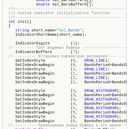
double
 Val_BarsBufferB[];

double
//+-------------------------------------------------
//| Custom indicator initialization function        
//+-------------------------------------------------
int
 init()

{

string
 short_name=
"Val_Bands"
;

   IndicatorShortName(short_name);

   IndicatorDigits         (
1
//--------- Три? видимых буфера --------------------
   IndicatorBuffers        (
7
//---------- Установка параметров рисования --------
   SetIndexStyle           (
0
,   
DRAW_LINE
);

   SetIndexDrawBegin       (
0
,   BandsPeriod+BandsShi
   SetIndexStyle           (
1
,   
DRAW_LINE
);

   SetIndexDrawBegin       (
1
,   BandsPeriod+BandsShi
   SetIndexStyle           (
2
,   
DRAW_LINE
);

   SetIndexDrawBegin       (
2
,   BandsPeriod+BandsShi
   SetIndexStyle           (
3
,   
DRAW_HISTOGRAM
);

   SetIndexDrawBegin       (
3
,   BandsPeriod+BandsShi
   SetIndexStyle           (
4
,   
DRAW_HISTOGRAM
);

   SetIndexDrawBegin       (
4
,   BandsPeriod+BandsShi
   SetIndexStyle           (
5
,   
DRAW_HISTOGRAM
);

   SetIndexDrawBegin       (
5
,   BandsPeriod+BandsShi
   SetIndexStyle           (
6
,   
DRAW_HISTOGRAM
);

   SetIndexDrawBegin       (
6
//---------- Привязываем номер буфера к его имени --