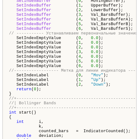
SetIndexBuffer
          (
0
,   MovingBuffer);

SetIndexBuffer
          (
1
,   UpperBuffer);

SetIndexBuffer
          (
2
,   LowerBuffer);

SetIndexBuffer
          (
3
,   Val_BarsBuffer);

SetIndexBuffer
          (
4
,   Val_BarsBufferA);

SetIndexBuffer
          (
5
,   Val_BarsBufferB);

SetIndexBuffer
          (
6
// ----------- Устанавливаем первоначальные значения
   SetIndexEmptyValue      (
0
,   
0.0
);   

   SetIndexEmptyValue      (
1
,   
0.0
);   

   SetIndexEmptyValue      (
2
,   
0.0
);   

   SetIndexEmptyValue      (
3
,   
0.0
);

   SetIndexEmptyValue      (
4
,   
0.0
);

   SetIndexEmptyValue      (
5
,   
0.0
);

   SetIndexEmptyValue      (
6
,   
0.0
//------------------ Метка для линии индикатора ----
   SetIndexLabel           (
0
,   
"Mov"
);

   SetIndexLabel           (
1
,   
"Up"
);   

   SetIndexLabel           (
2
,   
"Down"
);   

return
(
0
);

//+-------------------------------------------------
//| Bollinger Bands                                 
//+-------------------------------------------------
int
 start()

{

int
      i,

            k,

            counted_bars   =  IndicatorCounted();

double
   deviation;
