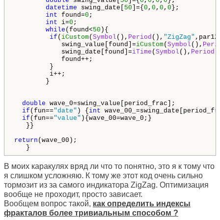
double
 swing_value[
50
]={
0
,
0
,
0
,
0
};

datetime
 swing_date[
50
]={
0
,
0
,
0
,
0
};

int
 found=
0
;

int
 i=
0
;

while
(found<
50
){

if
(
iCustom
(
Symbol
(),
Period
(),
"ZigZag"
,par12
            swing_value[found]=
iCustom
(
Symbol
(),
Peri
            swing_date[found]=
iTime
(
Symbol
(),
Period
(
            found++;

         }

         i++; 

        }

double
 wave_0=swing_value[period_frac];

if
(fun==
"date"
) {
int
 wave_00_=swing_date[period_fr
if
(fun==
"value"
){wave_00=wave_0;}

   }}

return
(wave_00);

В моих каракулях вряд ли что то понятно, это я к тому что
я слишком усложняю. К тому же этот код очень сильно
тормозит из за самого индикатора ZigZag. Оптимизация
вообще не проходит, просто зависает.
Вообщем вопрос такой,
как определить индексы
фракталов более тривиальным способом ?