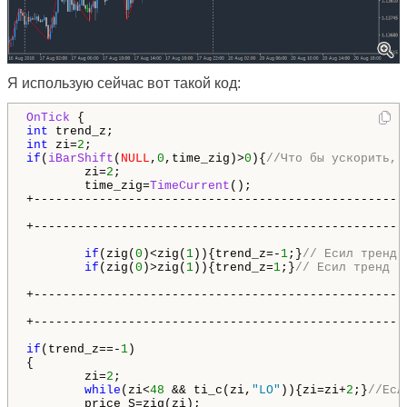
Я использую сейчас вот такой код:
OnTick
 {
int
int
 zi=
2
if
(
iBarShift
(
NULL
,
0
,time_zig)>
0
){
//Что бы ускорить, 
        zi=
2
;

        time_zig=
TimeCurrent
();

+----------------------------------------------------
                                                    
+---------------------------------------------------
if
(zig(
0
)<zig(
1
)){trend_z=-
1
;}
// Есил тренд 
if
(zig(
0
)>zig(
1
)){trend_z=
1
;}
// Есил тренд  
+----------------------------------------------------
                                                    
+----------------------------------------------------
if
(trend_z==-
1
)

{

        zi=
2
;

while
(zi<
48
 && ti_c(zi,
"LO"
)){zi=zi+
2
;}
//Есл
        price_S=zig(zi); 
