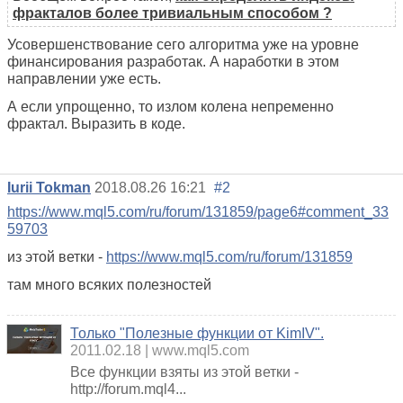
фракталов более тривиальным способом ?
Усовершенствование сего алгоритма уже на уровне
финансирования разработак. А наработки в этом
направлении уже есть.
А если упрощенно, то излом колена непременно
фрактал. Выразить в коде.
Iurii Tokman
2018.08.26 16:21
#2
https://www.mql5.com/ru/forum/131859/page6#comment_33
59703
из этой ветки -
https://www.mql5.com/ru/forum/131859
там много всяких полезностей
Только "Полезные функции от KimIV".
2011.02.18
www.mql5.com
Все функции взяты из этой ветки -
http://forum.mql4...