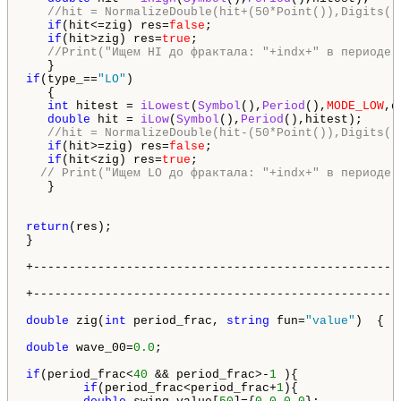
//hit = NormalizeDouble(hit+(50*Point()),Digits()
if
(hit<=zig) res=
false
;

if
(hit>zig) res=
true
;

//Print("Ищем HI до фрактала: "+indx+" в периоде 
if
(type_==
"LO"
)

   {

int
 hitest = 
iLowest
(
Symbol
(),
Period
(),
MODE_LOW
,d
double
 hit = 
iLow
(
Symbol
(),
Period
(),hitest);

//hit = NormalizeDouble(hit-(50*Point()),Digits()
if
(hit>=zig) res=
false
;

if
(hit<zig) res=
true
;

// Print("Ищем LO до фрактала: "+indx+" в периоде 
   }

return
(res);

}

+----------------------------------------------------
                                                    
+----------------------------------------------------
double
 zig(
int
 period_frac, 
string
 fun=
"value"
)  {

double
 wave_00=
0.0
;      

if
(period_frac<
40
 && period_frac>-
1
 ){

if
(period_frac<period_frac+
1
){
