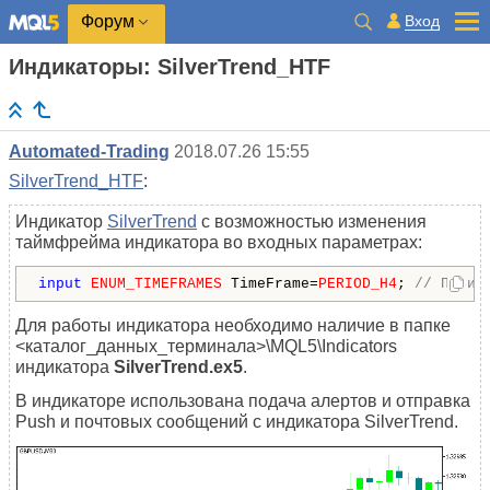
Вход
Форум
Индикаторы: SilverTrend_HTF
Automated-Trading
2018.07.26 15:55
SilverTrend_HTF
:
Индикатор
SilverTrend
с возможностью изменения
таймфрейма индикатора во входных параметрах:
input
ENUM_TIMEFRAMES
 TimeFrame=
PERIOD_H4
; 
// Перио
Для работы индикатора необходимо наличие в папке
<каталог_данных_терминала>\MQL5\Indicators
индикатора
SilverTrend.ex5
.
В индикаторе использована подача алертов и отправка
Push и почтовых сообщений с индикатора SilverTrend.