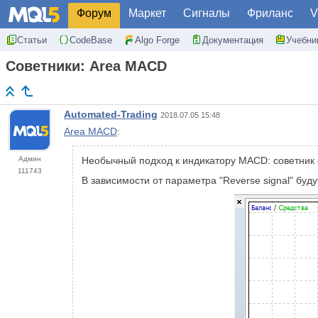
Форум
Маркет
Сигналы
Фриланс
V
Статьи
CodeBase
Algo Forge
Документация
Учебни
Советники: Area MACD
Automated-Trading
2018.07.05 15:48
Area MACD
:
Админ
Необычный подход к индикатору MACD: советник 
111743
В зависимости от параметра "Reverse signal" буд