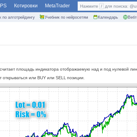
PS
Котировки
MetaTrader
Нажмите
/
для поиска: @use
к по алготрейдингу
Учебник по нейросетям
Календарь
Вебт
считает площадь индикатора отображаемую над и под нулевой лин
ут открываться или BUY или SELL позиции.