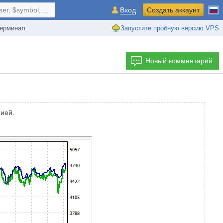
r, $symbol, ...
Вход
Создать аккаунт
ерминал
Запустите пробную версию VPS
Новый комментарий
ией.