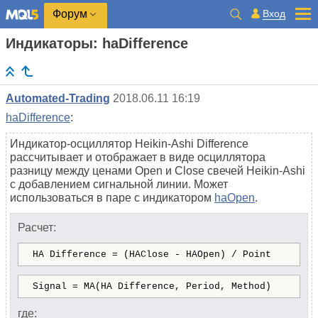
Вход
Форум
Индикаторы: haDifference
Automated-Trading
2018.06.11 16:19
haDifference
:
Индикатор-осциллятор Heikin-Ashi Difference
рассчитывает и отображает в виде осциллятора
разницу между ценами Open и Close свечей Heikin-Ashi
с добавлением сигнальной линии. Может
использоваться в паре с индикатором
haOpen
.
Расчет:
HA Difference = (HAClose - HAOpen) / Point
Signal = MA(HA Difference, Period, Method)
где: