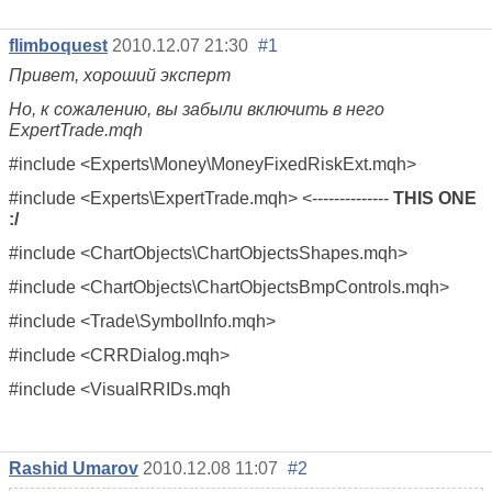
flimboquest
2010.12.07 21:30
#1
Привет, хороший эксперт
Но, к сожалению, вы забыли включить в него
ExpertTrade.mqh
#include <Experts\Money\MoneyFixedRiskExt.mqh>
#include <Experts\ExpertTrade.mqh> <--------------
THIS ONE
:/
#include <ChartObjects\ChartObjectsShapes.mqh>
#include <ChartObjects\ChartObjectsBmpControls.mqh>
#include <Trade\SymbolInfo.mqh>
#include <CRRDialog.mqh>
#include <VisualRRIDs.mqh
Rashid Umarov
2010.12.08 11:07
#2