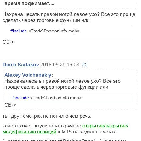
время поджимает....
Нахрена чесать правой ногой левое ухо? Все это проще
сделать через торговые функции или
#include
<Trade\PositionInfo.mqh>
СБ->
Denis Sartakov
2018.05.29 16:03
#2
Alexey Volchanskiy
:
Нахрена чесать правой ногой левое ухо? Все это
проще сделать через торговые функции или
#include
<Trade\PositionInfo.mqh>
СБ->
ты, друг, смотрю, не понял о чем речь.
клиент хочет эмулировать ручное
открытие/закрытие/
модификацию позиций
в МТ5 на хеджинг счетах.