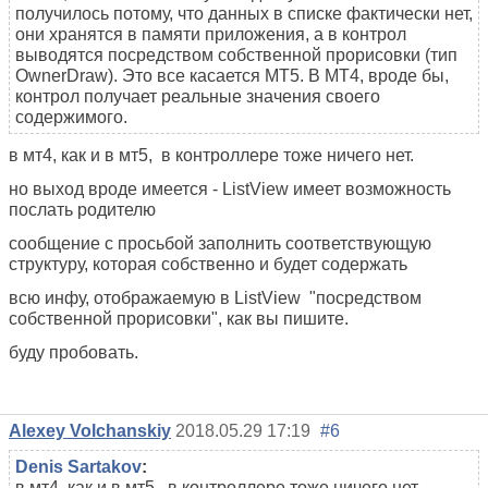
получилось потому, что данных в списке фактически нет,
они хранятся в памяти приложения, а в контрол
выводятся посредством собственной прорисовки (тип
OwnerDraw). Это все касается МТ5. В МТ4, вроде бы,
контрол получает реальные значения своего
содержимого.
в мт4, как и в мт5, в контроллере тоже ничего нет.
но выход вроде имеется - ListView имеет возможность
послать родителю
сообщение с просьбой заполнить соответствующую
структуру, которая собственно и будет содержать
всю инфу, отображаемую в ListView "посредством
собственной прорисовки", как вы пишите.
буду пробовать.
Alexey Volchanskiy
2018.05.29 17:19
#6
Denis Sartakov
:
в мт4, как и в мт5, в контроллере тоже ничего нет.