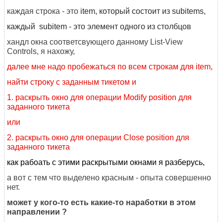
каждая строка - это
item, который состоит из sub
items,
каждый
sub
item - это элемент одного из столбцов
хандл окна соответсвующего данному List-View
Controls, я нахожу,
далее мне надо пробежаться по всем строкам для item,
найти строку с заданным тикетом и
1. раскрыть окно для операции Modify position для
заданного тикета
или
2. раскрыть окно для операции Close position для
заданного тикета
как рабоать с этими раскрытыми окнами я разберусь,
а вот с тем что выделено красным - опыта совершенно
нет.
может у кого-то есть какие-то наработки в этом
направлении ?