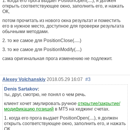
1. когда его прога выдает PositionOpen(....), я должен
открыть соответствующее окно, заполнить его, и нажать
ОК,
потом прочитать из нового окна результат и поместить
его в нужное место, доступное для проверки результата
обычными методами.
2. то же самое для PositionClose(.....)
3. то же самое для PositionModify(....)
сама оригинальная прога изменению не подлежит.
Alexey Volchanskiy
2018.05.29 16:07
#3
Denis Sartakov
:
ты, друг, смотрю, не понял о чем речь.
клиент хочет эмулировать ручное
открытие/закрытие/
модификацию позиций
в МТ5 на хеджинг счетах.
1. когда его прога выдает PositionOpen(....), я должен
открыть соответствующее окно, заполнить его, и нажать
ОК,