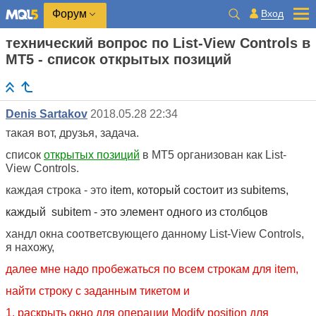
Вход
Форум
технический вопрос по List-View Controls в
МТ5 - список открытых позиций
Denis Sartakov
2018.05.28 22:34
такая вот, друзья, задача.
список
открытых позиций
в МТ5 организован как List-
View Controls.
каждая строка - это
item, который состоит из sub
items,
каждый
sub
item - это элемент одного из столбцов
хандл окна соответсвующего данному List-View Controls,
я нахожу,
далее мне надо пробежаться по всем строкам для item,
найти строку с заданным тикетом и
1. раскрыть окно для операции Modify position для