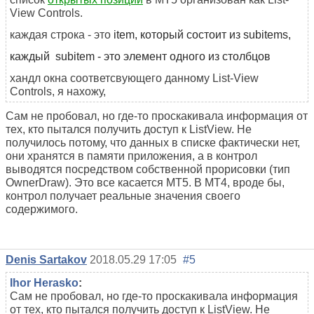
View Controls.
каждая строка - это
item, который состоит из sub
items,
каждый
sub
item - это элемент одного из столбцов
хандл окна соответсвующего данному List-View
Controls, я нахожу,
Сам не пробовал, но где-то проскакивала информация от
тех, кто пытался получить доступ к ListView. Не
получилось потому, что данных в списке фактически нет,
они хранятся в памяти приложения, а в контрол
выводятся посредством собственной прорисовки (тип
OwnerDraw). Это все касается МТ5. В МТ4, вроде бы,
контрол получает реальные значения своего
содержимого.
Denis Sartakov
2018.05.29 17:05
#5
Ihor Herasko
:
Сам не пробовал, но где-то проскакивала информация
от тех, кто пытался получить доступ к ListView. Не