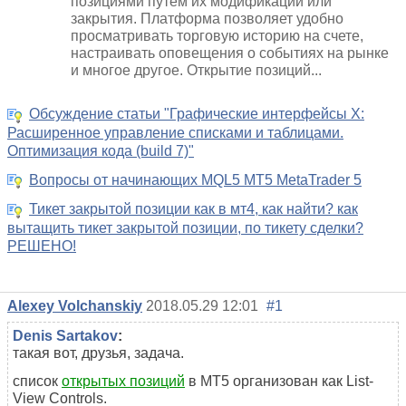
позициями путем их модификации или
закрытия. Платформа позволяет удобно
просматривать торговую историю на счете,
настраивать оповещения о событиях на рынке
и многое другое. Открытие позиций...
Обсуждение статьи "Графические интерфейсы X:
Расширенное управление списками и таблицами.
Оптимизация кода (build 7)"
Вопросы от начинающих MQL5 MT5 MetaTrader 5
Тикет закрытой позиции как в мт4, как найти? как
вытащить тикет закрытой позиции, по тикету сделки?
РЕШЕНО!
Alexey Volchanskiy
2018.05.29 12:01
#1
Denis Sartakov
:
такая вот, друзья, задача.
список
открытых позиций
в МТ5 организован как List-
View Controls.