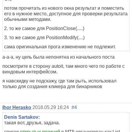
потом прочитать из нового окна результат и поместить
его в нужное место, доступное для проверки результата
обычными методами.
2. то же самое для PositionClose(.....)
3. то же самое для PositionModify(....)
сама оригинальная прога изменению не подлежит.
а-а-а, ну цель была непонятна из начального поста
посмотрите в сторону autoit, там много чего по работе с
виндовым интерфейсом.
я навскидку не подскажу, где там рыть, использовал
только для создания кликера для бинарников
Ihor Herasko
2018.05.29 16:24
#4
Denis Sartakov
:
такая вот, друзья, задача.
список
открытых позиций
в МТ5 организован как List-