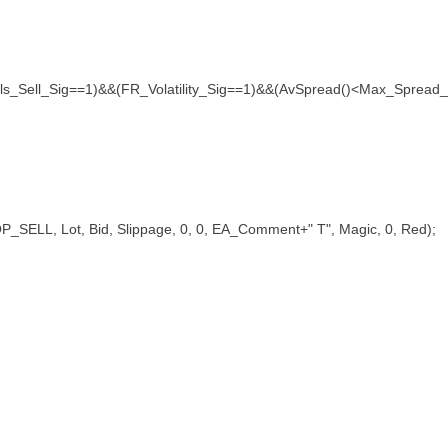
ctals_Sell_Sig==1)&&(FR_Volatility_Sig==1)&&(AvSpread()<Max_Sprea
OP_SELL, Lot, Bid, Slippage, 0, 0, EA_Comment+" T", Magic, 0, Red);