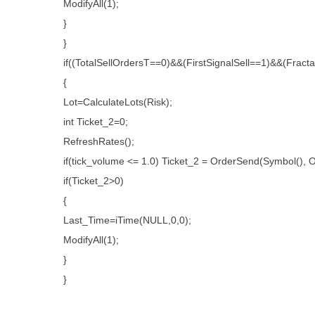
ModifyAll(1);
}
}
if((TotalSellOrdersT==0)&&(FirstSignalSell==1)&&(Fra
{
Lot=CalculateLots(Risk);
int Ticket_2=0;
RefreshRates();
if(tick_volume <= 1.0) Ticket_2 = OrderSend(Symbol(), 
if(Ticket_2>0)
{
Last_Time=iTime(NULL,0,0);
ModifyAll(1);
}
}