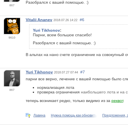
Разобрался с вашей помощью. :)
867
Vitalii Ananev
#6
2018.07.26 14:22
Yuri Tikhonov
:
Парни, всем большое спасибо!
9610
Разобрался с вашей помощью. :)
В альпах на нано счете ограничение на совокупный
Yuri Tikhonov
#7
2018.07.27 07:44
парни все верно, лечение с вашей помощью было с
нормализация лота
867
проверка ограничения
наибольшего лота и на с
теперь возникает редко, только видимо из за
реквот
.
Лавина
Нужна помощь как обновить
Предложения, 