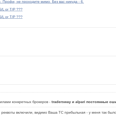
 Профи, не проходите мимо. Без вас никуда - 6.
S/L or T/P ???
S/L or T/P ???
авилами конкретных брокеров -
tradersway и alpari постоянные ош
ам реквоты включили, видимо Ваша ТС прибыльная - у меня так было