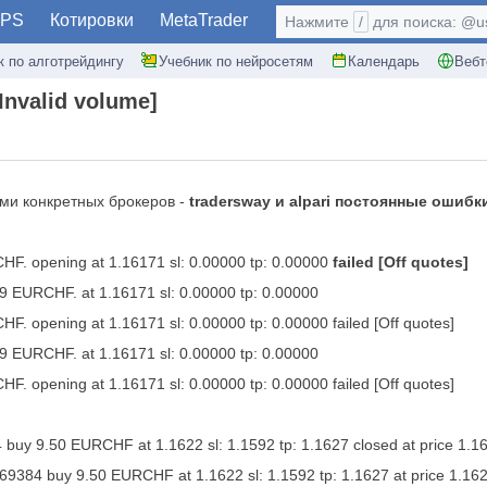
PS
Котировки
MetaTrader
Нажмите
/
для поиска: @use
к по алготрейдингу
Учебник по нейросетям
Календарь
Вебт
[Invalid volume]
ами конкретных брокеров -
tradersway и alpari постоянные ошибк
HF. opening at 1.16171 sl: 0.00000 tp: 0.00000
failed [Off quotes]
.09 EURCHF. at 1.16171 sl: 0.00000 tp: 0.00000
F. opening at 1.16171 sl: 0.00000 tp: 0.00000 failed [Off quotes]
.09 EURCHF. at 1.16171 sl: 0.00000 tp: 0.00000
F. opening at 1.16171 sl: 0.00000 tp: 0.00000 failed [Off quotes]
buy 9.50 EURCHF at 1.1622 sl: 1.1592 tp: 1.1627 closed at price 1.1
69384 buy 9.50 EURCHF at 1.1622 sl: 1.1592 tp: 1.1627 at price 1.16