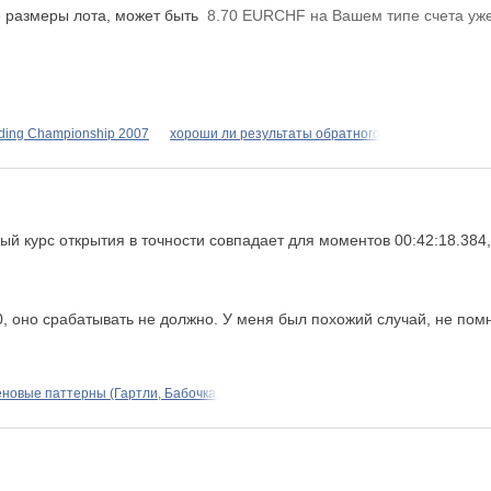
е размеры лота, может быть
8.70 EURCHF на Вашем типе счета уже
ding Championship 2007
хороши ли результаты обратного
ый курс открытия в точности совпадает для моментов 00:42:18.384
, оно срабатывать не должно. У меня был похожий случай, не помн
новые паттерны (Гартли, Бабочка,