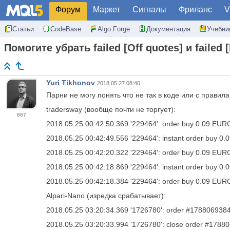
Форум
Маркет
Сигналы
Фриланс
V
Статьи
CodeBase
Algo Forge
Документация
Учебни
Помогите убрать failed [Off quotes] и failed 
Yuri Tikhonov
2018.05.27 08:40
Парни не могу понять что не так в коде или с правил
tradersway (вообще почти не торгует):
867
2018.05.25 00:42:50.369
'229464': order buy 0.09 EURC
2018.05.25 00:42:49.556
'229464': instant order buy 0
2018.05.25 00:42:20.322
'229464': order buy 0.09 EURCH
2018.05.25 00:42:18.869
'229464': instant order buy 0
2018.05.25 00:42:18.384
'229464': order buy 0.09 EURCH
Alpari-Nano (изредка срабатывает):
2018.05.25 03:20:34.369
'1726780': order #1788069384 
2018.05.25 03:20:33.994
'1726780': close order #17880