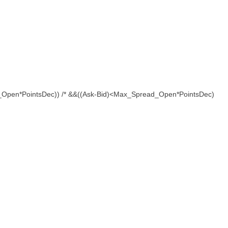
_Open*PointsDec)) /* &&((Ask-Bid)<Max_Spread_Open*PointsDec)