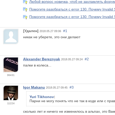
Любой вопрос новичка, чтоб не захламлять форум.
Помогите разобраться с error 130. Почему Invalid 
Помогите разобраться с error 130. Почему Invalid 
[Удален]
#1
2018.05.27 09:06
никак не уберете, это они делают
Alexander Bereznyak
#2
2018.05.27 09:24
палки в колеса...
36431
Igor Makanu
#3
2018.05.27 09:45
Yuri Tikhonov
:
Парни не могу понять что не так в коде или с пр
11224
сколько лет и ничего не изменилось в альпах, это В