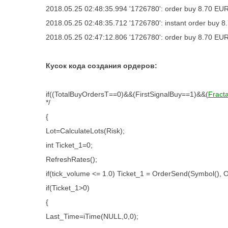
2018.05.25 02:48:35.994
'1726780': order buy 8.70 EU
2018.05.25 02:48:35.712
'1726780': instant order buy 
2018.05.25 02:47:12.806
'1726780': order buy 8.70 EURC
Кусок кода создания ордеров:
if((TotalBuyOrdersT==0)&&(FirstSignalBuy==1)&&(
Fract
*/
{
Lot=CalculateLots(Risk);
int Ticket_1=0;
RefreshRates();
if(tick_volume <= 1.0) Ticket_1 = OrderSend(Symbol(), 
if(Ticket_1>0)
{
Last_Time=iTime(NULL,0,0);