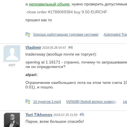
а
неправильный объем
, нужно проверить допустимы
close order #1788069384 buy 9.50 EURCHF
прошел как то
Хорошо работающая торговая система!
Automated Tra
Vladimir
#4
2018.05.28 04:47
tradersway (вообще почти не торгует):
opening at 1.16171 - странно, почему-то запрашиваем
1527
ли он определяется?
alpari:
Ограничение наибольшего лота на этом типе счета 10
0.01), и пошло.
10 пунктов 3.mq4
[АРХИВ] Любой вопрос новичка,
Це
Yuri Tikhonov
#5
2018.07.25 21:59
Парни, всем большое спасибо!