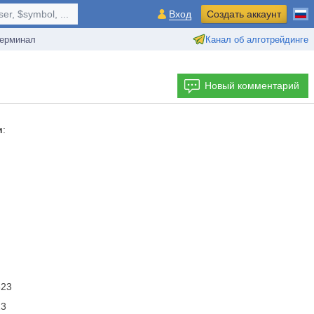
r, $symbol, ...
Вход
Создать аккаунт
ерминал
Канал об алготрейдинге
Новый комментарий
и
:
623
23