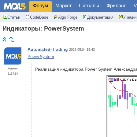
Форум
Маркет
Сигналы
Фриланс
V
Статьи
CodeBase
Algo Forge
Документация
Учебни
Индикаторы: PowerSystem
Automated-Trading
2018.05.04 15:43
PowerSystem
:
Админ
Реализация индикатора Power System Александра 
111724