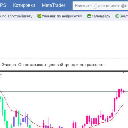
PS
Котировки
MetaTrader
Нажмите
/
для поиска: @use
к по алготрейдингу
Учебник по нейросетям
Календарь
Вебт
Элдера. Он показывает ценовой тренд и его разворот.