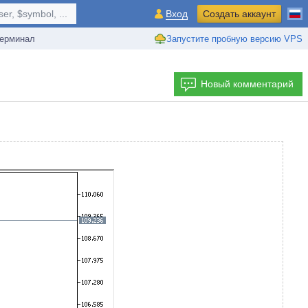
r, $symbol, ...
Вход
Создать аккаунт
ерминал
Запустите пробную версию VPS
Новый комментарий