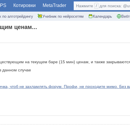
PS
Котировки
MetaTrader
Нажмите
/
для поиска: @use
к по алготрейдингу
Учебник по нейросетям
Календарь
Вебт
щим ценам...
ествующим на текущем баре (15 мин) ценам, и также закрываются 
в данном случае
а, чтоб не захламлять форум. Профи, не проходите мимо. Без ва