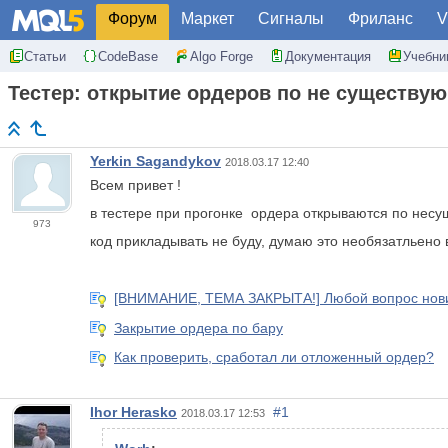
Форум
Маркет
Сигналы
Фриланс
V
Статьи
CodeBase
Algo Forge
Документация
Учебни
Тестер: открытие ордеров по не существую
Yerkin Sagandykov
2018.03.17 12:40
Всем привет !
в тестере при прогонке ордера открываются по несущ
973
код прикладывать не буду, думаю это необязатльено 
[ВНИМАНИЕ, ТЕМА ЗАКРЫТА!] Любой вопрос новичк
Закрытие ордера по бару
Как проверить, сработал ли отложенный ордер?
Ihor Herasko
#1
2018.03.17 12:53