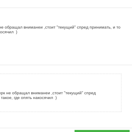
 не обращал вниманеи ,стоит "текущий" спред принимать, и то
косячил )
терк не обращал вниманеи ,стоит "текущий" спред
 такое, где опять накосячил )