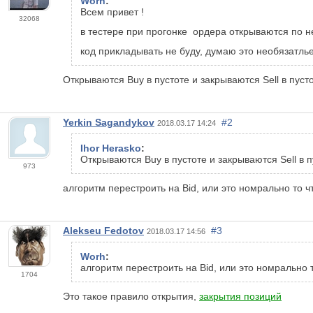
Worh
:
Всем привет !
32068
в тестере при прогонке ордера открываются по н
код прикладывать не буду, думаю это необязатль
Открываются Buy в пустоте и закрываются Sell в пус
Yerkin Sagandykov
#2
2018.03.17 14:24
Ihor Herasko
:
Открываются Buy в пустоте и закрываются Sell в 
973
алгоритм перестроить на Bid, или это номрально то ч
Alekseu Fedotov
#3
2018.03.17 14:56
Worh
:
алгоритм перестроить на Bid, или это номрально 
1704
Это такое правило открытия,
закрытия позиций