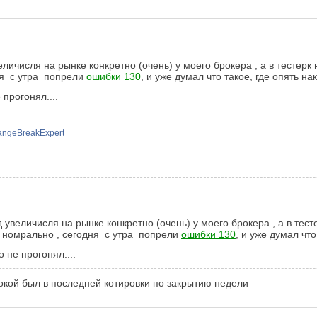
еличисля на рынке конкретно (очень) у моего брокера , а в тестерк
дня с утра попрели
ошибки 130
, и уже думал что такое, где опять на
прогонял....
angeBreakExpert
д увеличисля на рынке конкретно (очень) у моего брокера , а в тес
ру номрально , сегодня с утра попрели
ошибки 130
, и уже думал что
 не прогонял....
кокой был в последней котировки по закрытию недели