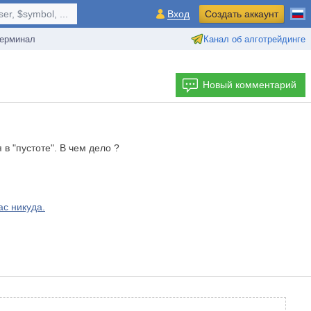
r, $symbol, ...
Вход
Создать аккаунт
ерминал
Канал об алготрейдинге
Новый комментарий
в "пустоте". В чем дело ?
с никуда.