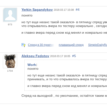
Yerkin Sagandykov
#4
2018.03.17 15:08
понято
но тут еще нюанс такой оказался- в пятницу спред ув
973
что открывалось вчера по тестеру номрально , сего
и главно вчера перед сном код менял и номрально не 
Спред в 30 пунктов
плавающий спред
SimpleDailyR
Alekseu Fedotov
#5
2018.03.17 18:05
Worh
:
понято
1704
но тут еще нюанс такой оказался- в пятницу спре
принимать, и то что открывалось вчера по тесте
и главно вчера перед сном код менял и номрально
Спред на выходной , по умолчанию, остаётся таким 