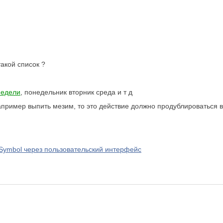
акой список ?
недели
, понедельник вторник среда и т д
апример выпить мезим, то это действие должно продублироваться во
mSymbol через пользовательский интерфейс