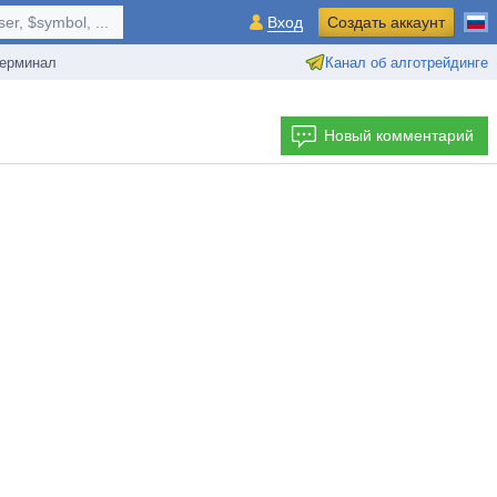
r, $symbol, ...
Вход
Создать аккаунт
ерминал
Канал об алготрейдинге
Новый комментарий