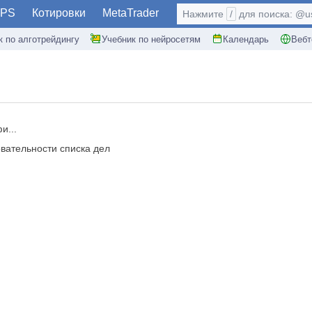
PS
Котировки
MetaTrader
Нажмите
/
для поиска: @use
к по алготрейдингу
Учебник по нейросетям
Календарь
Вебт
и...
вательности списка дел