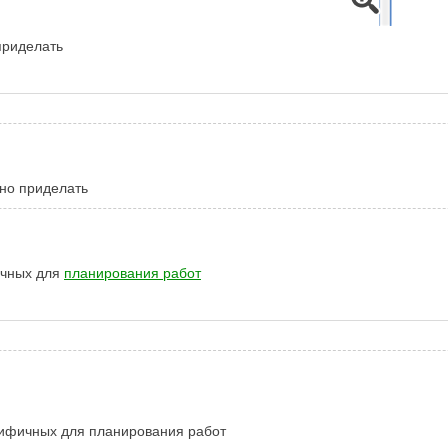
приделать
жно приделать
ичных для
планирования работ
цифичных для планирования работ