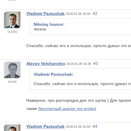
Vladimir Pastushak
#2
2018.01.08 16:34
Nikolay Ivanov
:
эксель
113481
Спасибо, сейчас его и использую, просто думал что ес
Alexey Volchanskiy
#3
2018.01.08 16:38
Vladimir Pastushak
:
30196
Спасибо, сейчас его и использую, просто думал чт
Наверное, про распорядок дня это шутка ) Для проект
также
бесплатный аналог ms project
Vladimir Pastushak
#4
2018.01.08 16:50