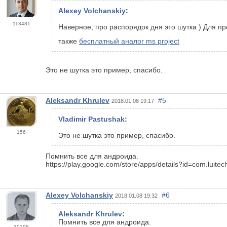
Alexey Volchanskiy
:
113481
Наверное, про распорядок дня это шутка ) Для пр
также
бесплатный аналог ms project
Это не шутка это пример, спасибо.
Aleksandr Khrulev
#5
2018.01.08 19:17
Vladimir Pastushak
:
156
Это не шутка это пример, спасибо.
Помнить все для андроида.
https://play.google.com/store/apps/details?id=com.luitec
Alexey Volchanskiy
#6
2018.01.08 19:32
Aleksandr Khrulev
:
Помнить все для андроида.
30196