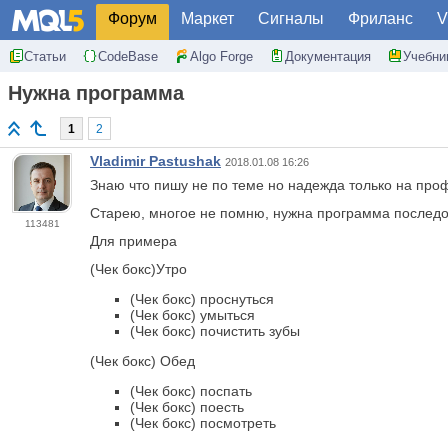
Форум
Маркет
Сигналы
Фриланс
V
Статьи
CodeBase
Algo Forge
Документация
Учебни
Нужна программа
1
2
Vladimir Pastushak
2018.01.08 16:26
Знаю что пишу не по теме но надежда только на проф
Старею, многое не помню, нужна программа последо
113481
Для примера
(Чек бокс)Утро
(Чек бокс) проснуться
(Чек бокс) умыться
(Чек бокс) почистить зубы
(Чек бокс) Обед
(Чек бокс) поспать
(Чек бокс) поесть
(Чек бокс) посмотреть