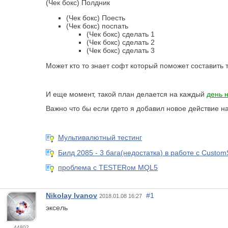
(Чек бокс) Полдник
(Чек бокс) Поесть
(Чек бокс) поспать
(Чек бокс) сделать 1
(Чек бокс) сделать 2
(Чек бокс) сделать 3
Может кто то знает софт который поможет составить т
И еще момент, такой план делается на каждый
день 
Важно что бы если гдето я добавил новое действие н
Мультивалютный тестинг
Билд 2085 - 3 бага(недостатка) в работе с Custo
проблема с TESTERом MQL5
Nikolay Ivanov
#1
2018.01.08 16:27
эксель
44802