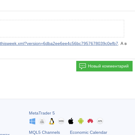
dar_thisweek.xml?version=6dba2ee6ee4c56bc7957678039c0efb7
. А в
Новый комментарий
MetaTrader 5
MQL5 Channels
Economic Calendar
тежах