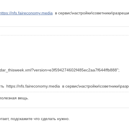
https://nfs.faireconomy.media
в сервис\настройки\советники\разреш
endar_thisweek.xml?version=e3f594274602f485ec2aa7f644ffb888";
лять
https://nfs.faireconomy.media в сервис\настройки\советники\ра
полезная вещь.
отает, подскажите что сделать нужно.