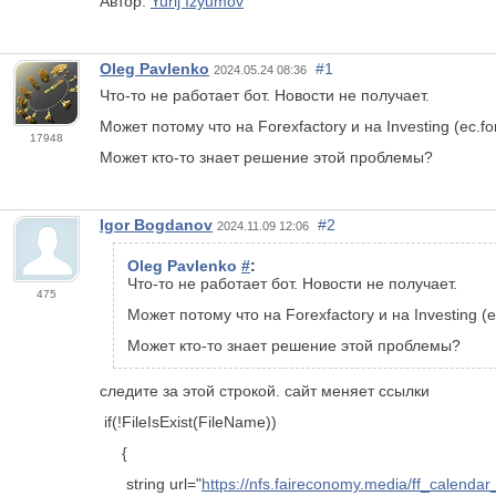
Автор:
Yurij Izyumov
Oleg Pavlenko
#1
2024.05.24 08:36
Что-то не работает бот. Новости не получает.
Может потому что на Forexfactory и на Investing (ec.f
17948
Может кто-то знает решение этой проблемы?
Igor Bogdanov
#2
2024.11.09 12:06
Oleg Pavlenko
#
:
Что-то не работает бот. Новости не получает.
475
Может потому что на Forexfactory и на Investing (
Может кто-то знает решение этой проблемы?
следите за этой строкой. сайт меняет ссылки
if(!FileIsExist(FileName))
{
string url="
https://nfs.faireconomy.media/ff_calend