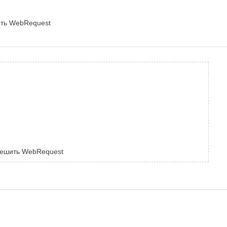
ить WebRequest
зрешить WebRequest