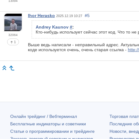
13094
Ihor Herasko
#5
2025.12.19 10:27
Andrey Kaunov
#
:
Кто-нибудь использует сейчас этот код. Что то не
32064
1
Выше ведь написали - неправильный адрес. Актуальн
коде используется очень, очень старая ссылка -
http:
Онлайн трейдинг / Вебтерминал
Торговая пл
Бесплатные индикаторы и советники
Последние о
Статьи о программировании и трейдинге
Новости, внед
Заказать торговый советник и индикатор
Руководство 