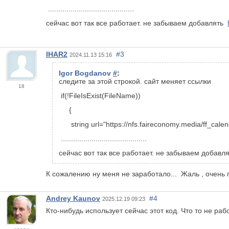
..........................................
сейчас вот так все работает. не забываем добавлять
IHAR2
#3
2024.11.13 15:16
Igor Bogdanov
#
:
следите за этой строкой. сайт меняет ссылки
18
if(!FileIsExist(FileName))
{
string url="https://nfs.faireconomy.media/ff_cal
..........................................
сейчас вот так все работает. не забываем добав
К сожалению ну меня не заработало... Жаль , очень 
Andrey Kaunov
#4
2025.12.19 09:23
Кто-нибудь использует сейчас этот код. Что то не раб