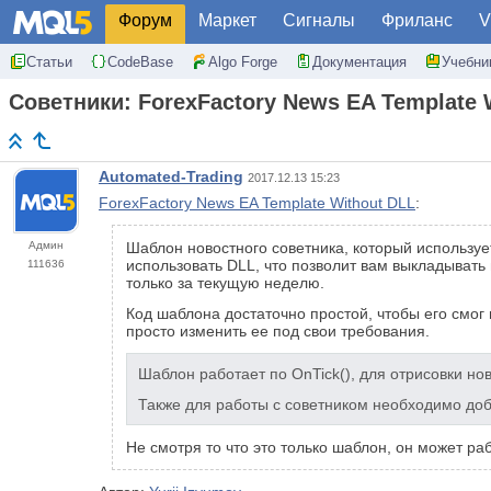
Форум
Маркет
Сигналы
Фриланс
V
Статьи
CodeBase
Algo Forge
Документация
Учебни
Советники: ForexFactory News EA Template 
Automated-Trading
2017.12.13 15:23
ForexFactory News EA Template Without DLL
:
Админ
Шаблон новостного советника, который используе
использовать DLL, что позволит вам выкладывать
111636
только за текущую неделю.
Код шаблона достаточно простой, чтобы его смог 
просто изменить ее под свои требования.
Шаблон работает по OnTick(), для отрисовки нов
Также для работы с советником необходимо до
Не смотря то что это только шаблон, он может ра