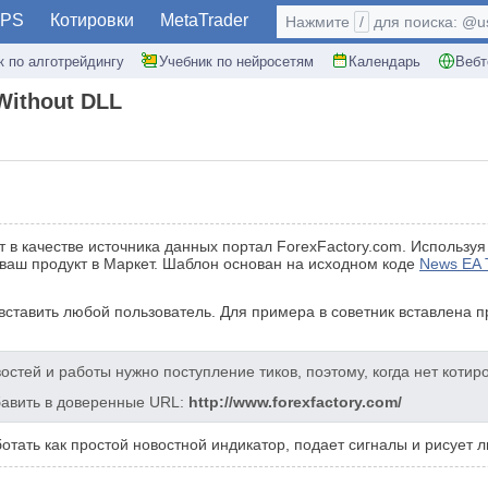
PS
Котировки
MetaTrader
Нажмите
/
для поиска: @use
к по алготрейдингу
Учебник по нейросетям
Календарь
Вебт
Without DLL
т в качестве источника данных портал ForexFactory.com. Использу
 ваш продукт в Маркет. Шаблон основан на исходном коде
News EA 
вставить любой пользователь. Для примера в советник вставлена п
остей и работы нужно поступление тиков, поэтому, когда нет котир
бавить в доверенные URL:
http://www.forexfactory.com/
ботать как простой новостной индикатор, подает сигналы и рисует 