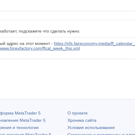
 работает, подскажите что сделать нужно.
ый адрес на этот момент -
https://nfs.faireconomy.media/ff_calen
//www.forexfactory.com/ffcal_week_this.xml
атформа
MetaTrader 5
О проекте
бновления
MetaTrader 5
Хроника сайта
рения и технологии
Условия использования
пользователя
MetaTrader 5
Соглашение о рекуррентных пла