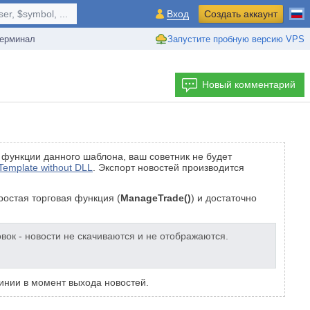
r, $symbol, ...
Вход
Создать аккаунт
ерминал
Запустите пробную версию VPS
Новый комментарий
я функции данного шаблона, ваш советник не будет
Template without DLL
. Экспорт новостей производится
ростая торговая функция (
ManageTrade()
) и достаточно
овок - новости не скачиваются и не отображаются.
линии в момент выхода новостей.