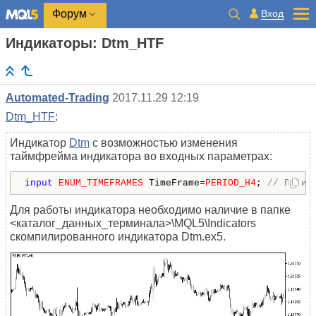
Вход
Форум
Индикаторы: Dtm_HTF
Automated-Trading
2017.11.29 12:19
Dtm_HTF
:
Индикатор
Dtm
с возможностью изменения
таймфрейма индикатора во входных параметрах:
input
ENUM_TIMEFRAMES
 TimeFrame=
PERIOD_H4
; 
// Перио
Для работы индикатора необходимо наличие в папке
<каталог_данных_терминала>\MQL5\Indicators
скомпилированного индикатора Dtm.ex5.