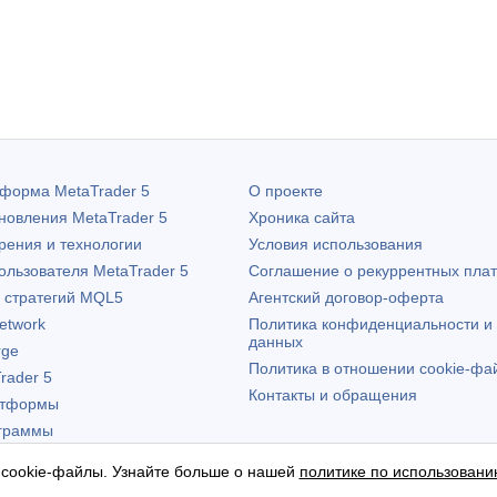
атформа
MetaTrader 5
О проекте
бновления
MetaTrader 5
Хроника сайта
рения и технологии
Условия использования
пользователя
MetaTrader 5
Соглашение о рекуррентных пла
х стратегий MQL5
Агентский договор-оферта
etwork
Политика конфиденциальности и
данных
rge
Политика в отношении cookie-фа
rader 5
Контакты и обращения
атформы
граммы
 cookie-файлы. Узнайте больше о нашей
политике по использовани