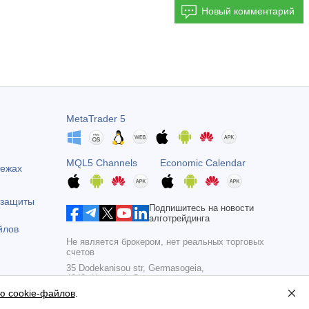
Новый комментарий
MetaTrader 5
MQL5 Channels
Economic Calendar
тежах
 защиты
Подпишитесь на новости
алготрейдинга
йлов
Не является брокером, нет реальных торговых
счетов
35 Dodekanisou str, Germasogeia,
4043, Limassol, Cyprus
ю cookie-файлов
.
Copyright 2000-2026,
MetaQuotes Ltd