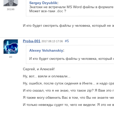
Sergey Dzyublik
:
Знатоки не встречали MS Word файлы в формат
30196
Может все-таки
.
doс
?
И кто будет смотреть файлы у человека, который не зна
Proba-001
#5
2017.08.13 17:06
Alexey Volchanskiy
:
40
И кто будет смотреть файлы у человека, который не
Сергей, и Алексей!
Ну, вот... взяли и оплевали...
Ну, ошибся, после суток сидения в Инете... и надо сра
И кто сказал, что я не знаю, что такое zip? Я Вам это
Я также могу обвинить Вас в том, что Вы не знаете чег
И только невежды судят то, чего не видели: Я это не ви