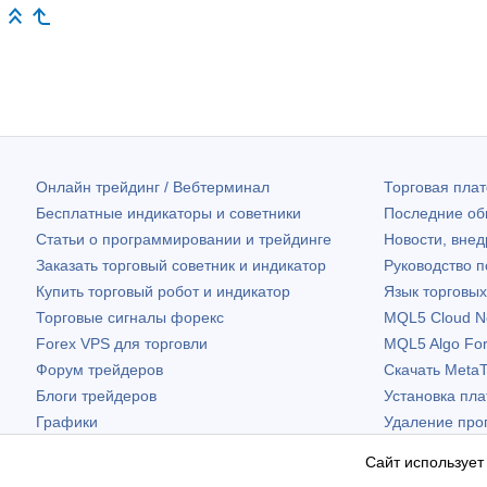
Онлайн трейдинг / Вебтерминал
Торговая пл
Бесплатные индикаторы и советники
Последние о
Статьи о программировании и трейдинге
Новости, внед
Заказать торговый советник и индикатор
Руководство 
Купить торговый робот и индикатор
Язык торговы
Торговые сигналы форекс
MQL5 Cloud N
Forex VPS для торговли
MQL5 Algo Fo
Форум трейдеров
Скачать
MetaT
Блоги трейдеров
Установка пл
Графики
Удаление про
Бесплатные виджеты
Сайт использует