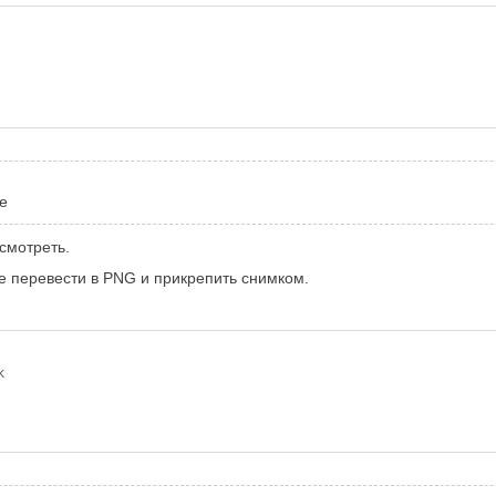
е
осмотреть.
е перевести в PNG и прикрепить снимком.
k