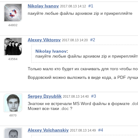
Nikolay Ivanov
#1
2017.08.13 14:12
пакуйте любые файлы архивом zip и прикрепляйте
44802
Alexey Viktorov
#2
2017.08.13 14:20
Nikolay Ivanov
:
пакуйте любые файлы архивом zip и прикрепляйт
43564
Только мало кто будет их скачивать для того чтобы п
Вордовский можно выложить в виде кода, а PDF лучш
Sergey Dzyublik
#3
2017.08.13 14:40
Знатоки не встречали MS Word файлы в формате
.do
Может все-таки
.
doс
?
4870
Alexey Volchanskiy
#4
2017.08.13 14:49