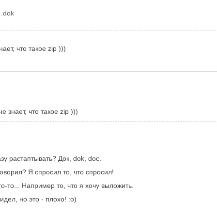
е
.dok
ет, что такое zip )))
 знает, что такое zip )))
зу растаптывать? Док, dok, doc.
 говорил? Я спросил то, что спросил!
о-то... Например то, что я хочу выложить.
дел, но это - плохо! :о)