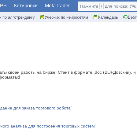
PS
Котировки
MetaTrader
Нажмите
/
для поиска: @use
к по алготрейдингу
Учебник по нейросетям
Календарь
Вебт
ты своей работы на бирже: Стейт в формате .doc (ВОРДовский), и
 форматах!
дание для заказа торгового робота"
ного анализа для построения торговых систем"