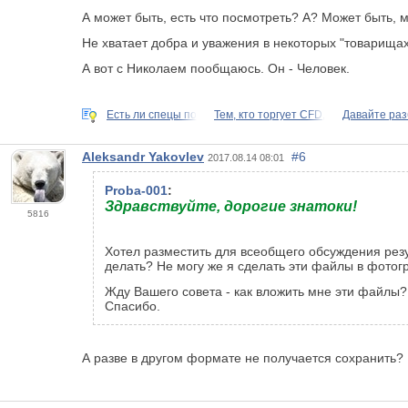
А может быть, есть что посмотреть? А? Может быть, м
Не хватает добра и уважения в некоторых "товарищах".
А вот с Николаем пообщаюсь. Он - Человек.
Есть ли спецы по
Тем, кто торгует CFD,
Давайте раз
Aleksandr Yakovlev
#6
2017.08.14 08:01
Proba-001
:
Здравствуйте, дорогие знатоки!
5816
Хотел разместить для всеобщего обсуждения резу
делать? Не могу же я сделать эти файлы в фото
Жду Вашего совета - как вложить мне эти файлы?
Спасибо.
А разве в другом формате не получается сохранить?