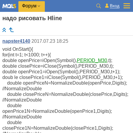
Вход
Форум
надо рисовать Hline
napster4140
2017.07.23 18:25
void OnStart(){
for(int t=1; t<1000; t++){
double openPrice=iOpen(Symbol(),
PERIOD_M30
,t);
double closePrice=iClose(Symbol(),PERIOD_M30,t);
double openPrice1=iOpen(Symbol(),PERIOD_M30,t+1);
doub
le closePrice1=iClose(Symbol(),PERIOD_M30,t+1);
double openPriceN=NormalizeDouble(openPrice,Digits);
//NormalizeDouble
double closePriceN=NormalizeDouble(closePrice,Digits);
//NormalizeDouble
double
openPrice1N=NormalizeDouble(openPrice1,Digits);
//NormalizeDouble
double
closePrice1N=NormalizeDouble(closePrice1,Digits);