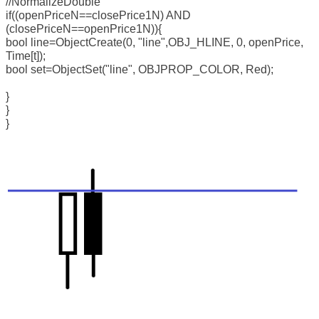
//NormalizeDouble
if((openPriceN==closePrice1N) AND
(closePriceN==openPrice1N)){
bool line=ObjectCreate(0, "line",OBJ_HLINE, 0, openPrice,
Time[t]);
bool set=ObjectSet("line", OBJPROP_COLOR, Red);
}
}
}