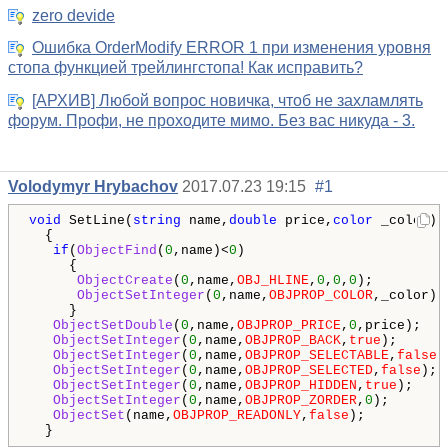
zero devide
Ошибка OrderModify ERROR 1 при изменения уровня
стопа функцией трейлингстопа! Как исправить?
[АРХИВ] Любой вопрос новичка, чтоб не захламлять
форум. Профи, не проходите мимо. Без вас никуда - 3.
Volodymyr Hrybachov
2017.07.23 19:15
#1
void
 SetLine(
string
 name,
double
 price,
color
 _color)

  {

if
(
ObjectFind
(
0
,name)<
0
)

     {

ObjectCreate
(
0
,name,
OBJ_HLINE
,
0
,
0
,
0
);

ObjectSetInteger
(
0
,name,
OBJPROP_COLOR
,_color);

     }

ObjectSetDouble
(
0
,name,
OBJPROP_PRICE
,
0
,price);

ObjectSetInteger
(
0
,name,
OBJPROP_BACK
,
true
);

ObjectSetInteger
(
0
,name,
OBJPROP_SELECTABLE
,
false
);
ObjectSetInteger
(
0
,name,
OBJPROP_SELECTED
,
false
);

ObjectSetInteger
(
0
,name,
OBJPROP_HIDDEN
,
true
);

ObjectSetInteger
(
0
,name,
OBJPROP_ZORDER
,
0
);

ObjectSet
(name,
OBJPROP_READONLY
,
false
);

  }