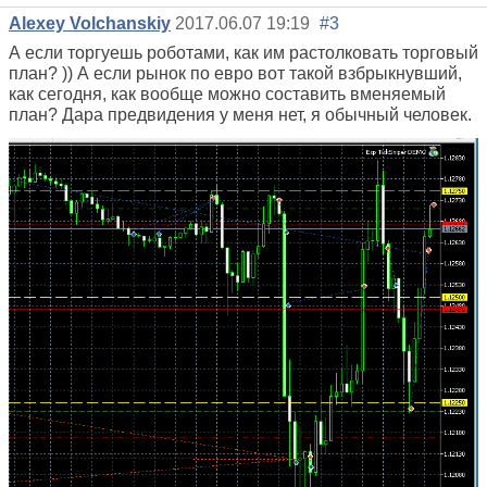
Alexey Volchanskiy
2017.06.07 19:19
#3
А если торгуешь роботами, как им растолковать торговый
план? )) А если рынок по евро вот такой взбрыкнувший,
как сегодня, как вообще можно составить вменяемый
план? Дара предвидения у меня нет, я обычный человек.