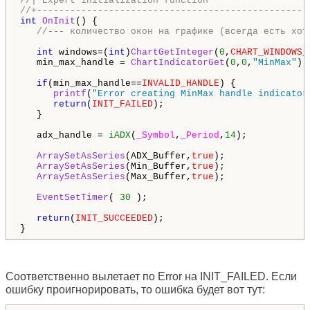
//| Expert initialization function                  
//+-------------------------------------------------
int
OnInit
() { 

//--- количество окон на графике (всегда есть хот
int
 windows=(
int
)
ChartGetInteger
(
0
,
CHART_WINDOWS_
   min_max_handle = 
ChartIndicatorGet
(
0
,
0
,
"MinMax"
);

if
(min_max_handle==
INVALID_HANDLE
) {

printf
(
"Error creating MinMax handle indicator
return
(
INIT_FAILED
);

   }

   adx_handle = 
iADX
(
_Symbol
,
_Period
,
14
);

ArraySetAsSeries
(ADX_Buffer,
true
); 

ArraySetAsSeries
(Min_Buffer,
true
); 

ArraySetAsSeries
(Max_Buffer,
true
); 

EventSetTimer
( 
30
 );

return
(
INIT_SUCCEEDED
);

}
Соответственно вылетает по Error на INIT_FAILED. Если
ошибку проигнорировать, то ошибка будет вот тут: