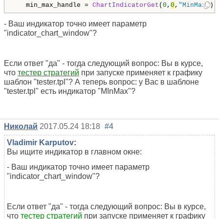
   min_max_handle = 
ChartIndicatorGet
(
0
,
0
,
"MinMax"
);
- Ваш индикатор точно имеет параметр
"indicator_chart_window"?
Если ответ "да" - тогда следующий вопрос: Вы в курсе,
что
тестер стратегий
при запуске применяет к графику
шаблон "tester.tpl"? А теперь вопрос: у Вас в шаблоне
"tester.tpl" есть индикатор "MInMax"?
Николай
2017.05.24 18:18
#4
Vladimir Karputov
:
Вы ищите индикатор в главном окне:
- Ваш индикатор точно имеет параметр
"indicator_chart_window"?
Если ответ "да" - тогда следующий вопрос: Вы в курсе,
что
тестер стратегий
при запуске применяет к графику