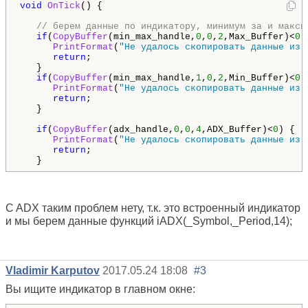
void
OnTick
() {

// берем данные по индикатору, минимум за и макси
if
(
CopyBuffer
(min_max_handle,
0
,
0
,
2
,Max_Buffer)<
0
)
PrintFormat
(
"Не удалось скопировать данные из 
return
;

   }

if
(
CopyBuffer
(min_max_handle,
1
,
0
,
2
,Min_Buffer)<
0
)
PrintFormat
(
"Не удалось скопировать данные из 
return
;

   }

if
(
CopyBuffer
(adx_handle,
0
,
0
,
4
,ADX_Buffer)<
0
) {

PrintFormat
(
"Не удалось скопировать данные из 
return
;

   }  
C ADX таким проблем нету, т.к. это встроенный индикатор
и мы берем данные функций iADX(_Symbol,_Period,14);
Vladimir Karputov
2017.05.24 18:08
#3
Вы ищите индикатор в главном окне: