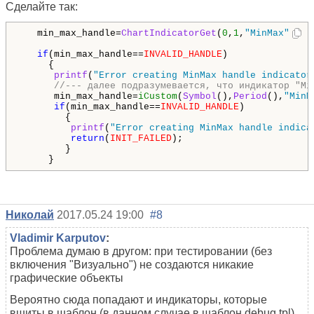
Сделайте так:
   min_max_handle=
ChartIndicatorGet
(
0
,
1
,
"MinMax"
);

if
(min_max_handle==
INVALID_HANDLE
)

     {

printf
(
"Error creating MinMax handle indicator
//--- далее подразумевается, что индикатор "Mi
      min_max_handle=
iCustom
(
Symbol
(),
Period
(),
"MinM
if
(min_max_handle==
INVALID_HANDLE
)

        {

printf
(
"Error creating MinMax handle indica
return
(
INIT_FAILED
);

        }

     }
Николай
2017.05.24 19:00
#8
Vladimir Karputov
:
Проблема думаю в другом: при тестировании (без
включения "Визуально") не создаются никакие
графические объекты
Вероятно сюда попадают и индикаторы, которые
вшиты в шаблон (в данном случае в шаблон debug.tpl).