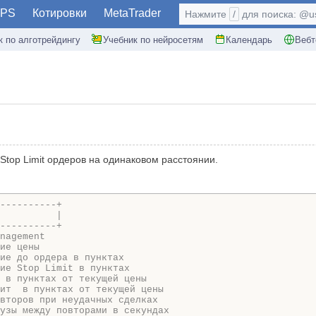
PS
Котировки
MetaTrader
Нажмите
/
для поиска: @use
к по алготрейдингу
Учебник по нейросетям
Календарь
Вебт
 Stop Limit ордеров на одинаковом расстоянии.
----------+
          |
----------+
nagement
ие цены
ие до ордера в пунктах
ие Stop Limit в пунктах
 в пунктах от текущей цены
ит  в пунктах от текущей цены
второв при неудачных сделках
узы между повторами в секундах