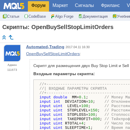
Форум
Маркет
Сигналы
Фриланс
V
Статьи
CodeBase
Algo Forge
Документация
Учебни
Скрипты: OpenBuySellStopLimitOrders
Automated-Trading
2017.04.11 16:30
OpenBuySellStopLimitOrders
:
Админ
Скрипт для размещения двух Buy Stop Limit и Sell
111673
Входные параметры скрипта:
//+------------------------------------
//| ВХОДНЫЕ ПАРАМЕТРЫ СКРИПТА          
//+------------------------------------
input
double
  MM=
0.1
;       
// Money Ma
input
int
  DEVIATION=
10
;    
// Отклонен
input
uint
  LEVEL=
100
;      
// Расстоян
input
uint
  STOPLEVEL=
150
;  
// Расстоян
input
uint
  STOPLOSS=
100
;   
// Стоплосс
input
uint
  TAKEPROFIT=
800
; 
// Тейкпроф
input
uint
 RTOTAL=
4
;        
// Число по
input
uint
 SLEEPTIME=
1
;     
// Время па