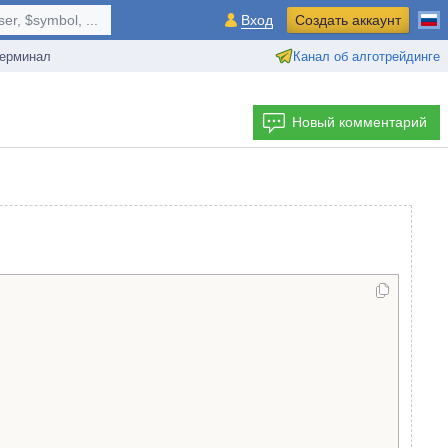
r, $symbol, ...
Вход
Создать аккаунт
ерминал
Канал об алготрейдинге
Новый комментарий