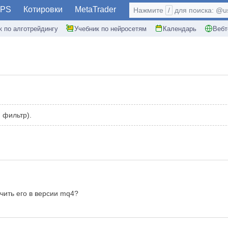
PS
Котировки
MetaTrader
Нажмите
/
для поиска: @use
к по алготрейдингу
Учебник по нейросетям
Календарь
Вебт
 фильтр).
чить его в версии mq4?