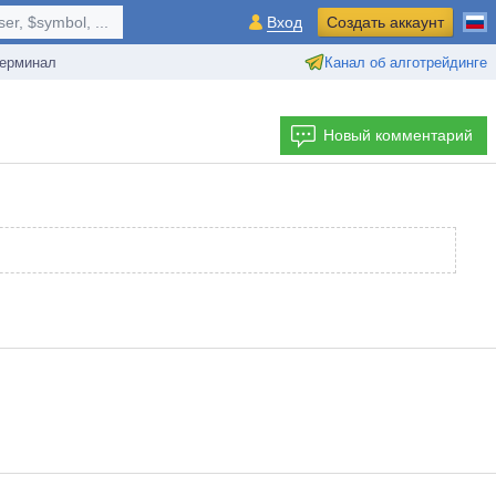
r, $symbol, ...
Вход
Создать аккаунт
ерминал
Канал об алготрейдинге
Новый комментарий