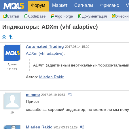
Форум
Маркет
Сигналы
Фриланс
V
Статьи
CodeBase
Algo Forge
Документация
Учебни
Индикаторы: ADXm (vhf adaptive)
Automated-Trading
2017.03.14 15:20
ADXm (vhf adaptive)
:
Админ
ADXm (адаптивный вертикальный/горизонтальный
111673
Автор:
Mladen Rakic
mimmo
#1
2017.03.19 10:51
Привет
спасибо за хороший индикатор, но можем ли мы полу
19
Mladen Rakic
#2
2017.03.19 11:29