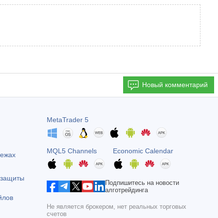
Новый комментарий
MetaTrader 5
MQL5 Channels
Economic Calendar
тежах
 защиты
Подпишитесь на новости
алготрейдинга
йлов
Не является брокером, нет реальных торговых
счетов