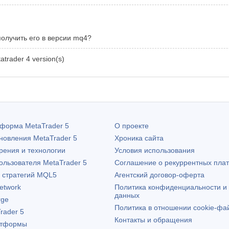
олучить его в версии mq4?
atrader 4 version(s)
атформа
MetaTrader 5
О проекте
бновления
MetaTrader 5
Хроника сайта
рения и технологии
Условия использования
пользователя
MetaTrader 5
Соглашение о рекуррентных пла
х стратегий MQL5
Агентский договор-оферта
etwork
Политика конфиденциальности и
данных
rge
Политика в отношении cookie-фа
rader 5
Контакты и обращения
атформы