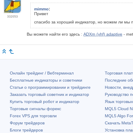
mimmo
:
Привет
332053
спасибо за хороший индикатор, но можем ли мы п
Вы можете найти его здесь :
ADXm (vhf) adaptive
- met
Онлайн трейдинг / Вебтерминал
Торговая пл
Бесплатные индикаторы и советники
Последние о
Статьи о программировании и трейдинге
Новости, внед
Заказать торговый советник и индикатор
Руководство 
Купить торговый робот и индикатор
Язык торговы
Торговые сигналы форекс
MQL5 Cloud N
Forex VPS для торговли
MQL5 Algo Fo
Форум трейдеров
Скачать
MetaT
Блоги трейдеров
Установка пл