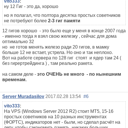
vito333
:
ну 12 Гиг - это да, хорошо
но я полагал, что полтора десятка простых советников
не потребуют более
2-3 гиг памяти
12 гигов хорошо - это было еще у меня в конце 2007 года
- именно тогда я взял свою железку , сейчас для дома
оптимально 32
но не готов менять железо ради 20 гигов, в мамку
больше 12 не встает, устрела. Но оно и так неплохо.
Вот на работе сервера по 128 гиг стоят и ядер там 24 (
без гирертрейдинга ) , там реально ракета.
на самом деле -
это ОЧЕНЬ не много - по нынешним
временам.
Server Muradasilov
2017.02.28 13:54
#6
vito333
:
На VPS (Windows Server 2012 R2) стоит МТ5, 15-16
простых советников на 10 разных инструментах
(ФОРТС), индикаторов нет - были, но сделал расчёт на
лету, чтобы сэкономить память, никаких больших