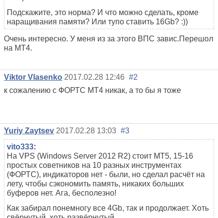
Подскажите, это норма? И что можно сделать, кроме
наращивания памяти? Или тупо ставить 16Gb? :))
Очень интересно. У меня из за этого ВПС завис.Перешол
на МТ4.
Viktor Vlasenko
2017.02.28 12:46
#2
к сожалению с ФОРТС МТ4 никак, а то бы я тоже
Yuriy Zaytsev
2017.02.28 13:03
#3
vito333
:
На VPS (Windows Server 2012 R2) стоит МТ5, 15-16
простых советников на 10 разных инструментах
(ФОРТС), индикаторов нет - были, но сделал расчёт на
лету, чтобы сэкономить память, никаких больших
буферов нет. Ага, бесполезно!
Как забирал понемногу все 4Gb, так и продолжает. Хоть
свёрнутый, хоть развёрнутый.