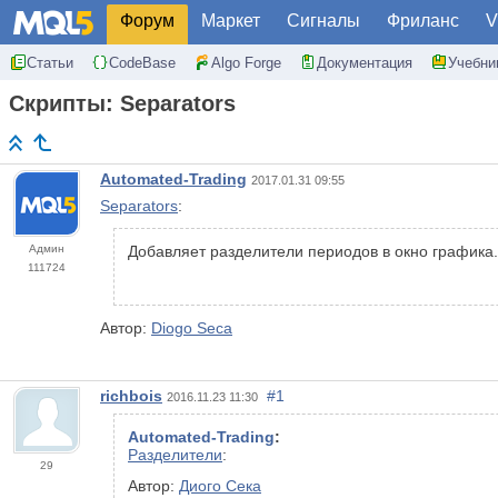
Форум
Маркет
Сигналы
Фриланс
V
Статьи
CodeBase
Algo Forge
Документация
Учебни
Скрипты: Separators
Automated-Trading
2017.01.31 09:55
Separators
:
Админ
Добавляет разделители периодов в окно графика
111724
Автор:
Diogo Seca
richbois
#1
2016.11.23 11:30
Automated-Trading
:
Разделители
:
29
Автор:
Диого Сека