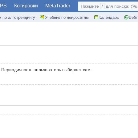
PS
Котировки
MetaTrader
Нажмите
/
для поиска: @use
к по алготрейдингу
Учебник по нейросетям
Календарь
Вебт
. Периодичность пользователь выбирает сам.