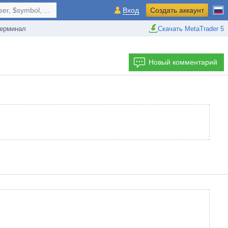
r, $symbol, ...
Вход
Создать аккаунт
ерминал
Скачать MetaTrader 5
Новый комментарий