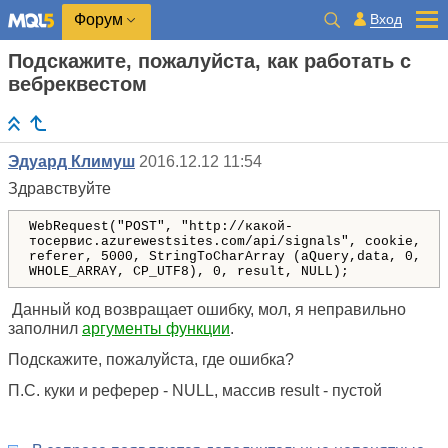
Вход
Форум
Подскажите, пожалуйста, как работать с
вебреквестом
Эдуард Климуш
2016.12.12 11:54
Здравствуйте
WebRequest("POST", "http://какой-
тосервис.azurewestsites.com/api/signals", cookie,
referer, 5000, StringToCharArray (aQuery,data, 0,
WHOLE_ARRAY, CP_UTF8), 0, result, NULL);
Данный код возвращает ошибку, мол, я неправильно
заполнил
аргументы функции
.
Подскажите, пожалуйста, где ошибка?
П.С. куки и реферер - NULL, массив result - пустой