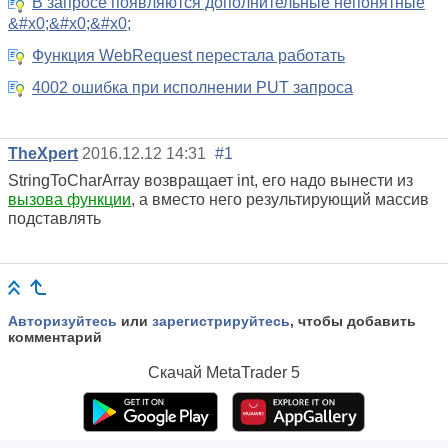
В запросе появляются дополнительные непонятные
&#x0;&#x0;&#x0;
Функция WebRequest перестала работать
4002 ошибка при исполнении PUT запроса
TheXpert
2016.12.12 14:31
#1
StringToCharArray возвращает int, его надо вынести из
вызова функции
, а вместо него результирующий массив
подставлять
Авторизуйтесь
или
зарегистрируйтесь
, чтобы добавить
комментарий
Скачай
MetaTrader 5