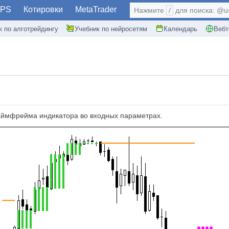
PS
Котировки
MetaTrader
Нажмите
/
для поиска: @use
к по алготрейдингу
Учебник по нейросетям
Календарь
Вебт
аймфрейма индикатора во входных параметрах.