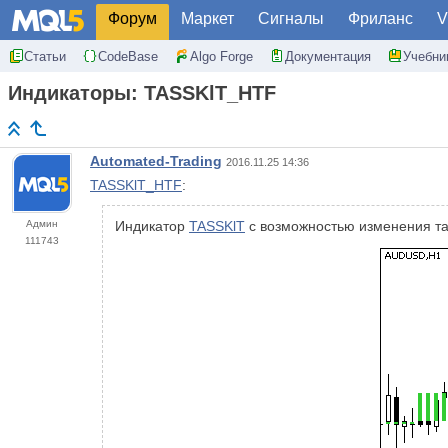
Форум
Маркет
Сигналы
Фриланс
V
Статьи
CodeBase
Algo Forge
Документация
Учебни
Индикаторы: TASSKlT_HTF
Automated-Trading
2016.11.25 14:36
TASSKlT_HTF
:
Админ
Индикатор
TASSKlT
с возможностью изменения т
111743