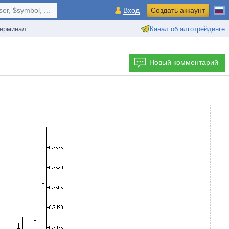
r, $symbol, ...
Вход
Создать аккаунт
ерминал
Канал об алготрейдинге
Новый комментарий