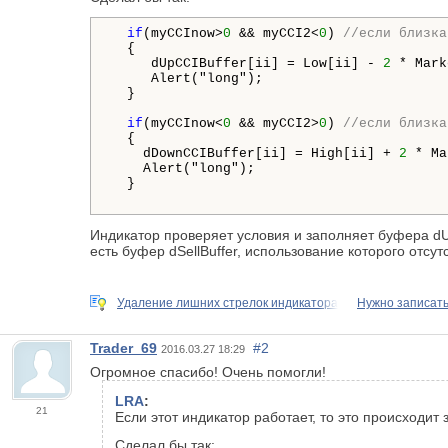
if
(myCCInow>
0
 && myCCI2<
0
) 
//
если близка
  {

     dUpCCIBuffer[ii] = Low[ii] - 
2
 * Mark
     Alert("long");

  }

if
(myCCInow<
0
 && myCCI2>
0
) 
//
если близка
  {

    dDownCCIBuffer[ii] = High[ii] + 
2
 * Ma
    Alert("long");

  }

Индикатор проверяет условия и заполняет буфера dUp
есть буфер dSellBuffer, использование которого отсутс
Удаление лишних стрелок индикатора
Нужно записать
Trader_69
#2
2016.03.27 18:29
Огромное спасибо! Очень помогли!
LRA
:
21
Если этот индикатор работает, то это происходит 
Сделал бы так: