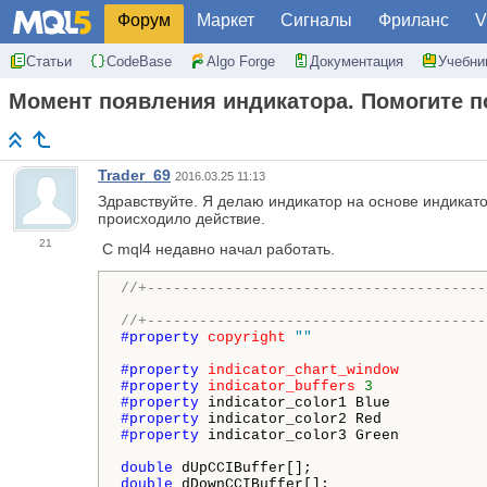
Форум
Маркет
Сигналы
Фриланс
V
Статьи
CodeBase
Algo Forge
Документация
Учебни
Момент появления индикатора. Помогите п
Trader_69
2016.03.25 11:13
Здравствуйте. Я делаю индикатор на основе индикат
происходило действие.
21
С mql4 недавно начал работать.
//+---------------------------------------
//+---------------------------------------
#property 
copyright
""
#property 
indicator_chart_window
#property 
indicator_buffers
3
#property 
#property 
#property 
indicator_color3 Green

double
double