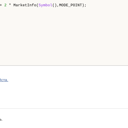
+ 
2
 * MarketInfo(
Symbol
(),MODE_POINT);

ста.
ь.