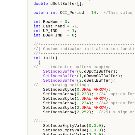
double
 dSellBuffer[];

extern
int
 CCI_Period = 
14
;  
//This value 
int
 RowNum = 
0
int
 LastTrend = -
1
int
 UP_IND    = 
1
int
 DOWN_IND  = 
0
;

//+---------------------------------------
//| Custom indicator initialization functi
//+---------------------------------------
int
 init()

//---- indicator buffers mapping  
SetIndexBuffer
(
0
,dUpCCIBuffer);

SetIndexBuffer
(
1
,dDownCCIBuffer);  

SetIndexBuffer
(
2
//---- drawing settings
    SetIndexStyle(
0
,
DRAW_ARROW
);

    SetIndexArrow(
0
,
233
); 
//241 option for
    SetIndexStyle(
1
,
DRAW_ARROW
);

    SetIndexArrow(
1
,
234
); 
//242 option for
    SetIndexStyle(
2
,
DRAW_ARROW
);

    SetIndexArrow(
2
,
252
);  
//251 x sign or
//----
    SetIndexEmptyValue(
0
,
0.0
);

    SetIndexEmptyValue(
1
,
0.0
);

    SetIndexEmptyValue(
2
,
0.0