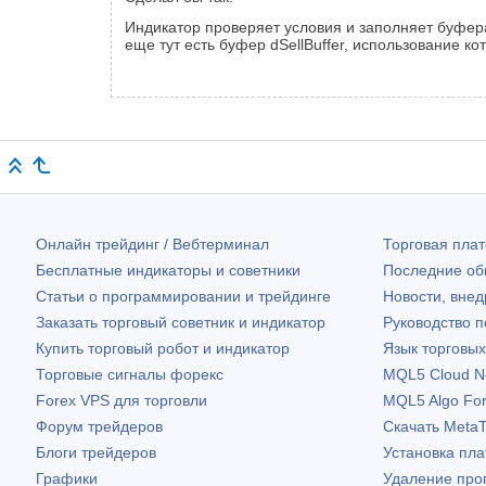
Индикатор проверяет условия и заполняет буфера
еще тут есть буфер dSellBuffer, использование кот
Онлайн трейдинг / Вебтерминал
Торговая пл
Бесплатные индикаторы и советники
Последние о
Статьи о программировании и трейдинге
Новости, внед
Заказать торговый советник и индикатор
Руководство 
Купить торговый робот и индикатор
Язык торговы
Торговые сигналы форекс
MQL5 Cloud N
Forex VPS для торговли
MQL5 Algo Fo
Форум трейдеров
Скачать
MetaT
Блоги трейдеров
Установка пл
Графики
Удаление про