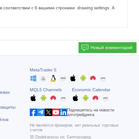
соответствии с 6 вашими строками drawing settings. А
Новый комментарий
MetaTrader 5
MQL5 Channels
Economic Calendar
тежах
 защиты
Подпишитесь на новости
алготрейдинга
йлов
Не является брокером, нет реальных торговых
счетов
35 Dodekanisou str, Germasogeia,