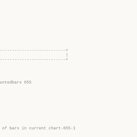
---------------------------+
                           |
---------------------------+
untedbars 655
   
 of bars in current chart-655-1