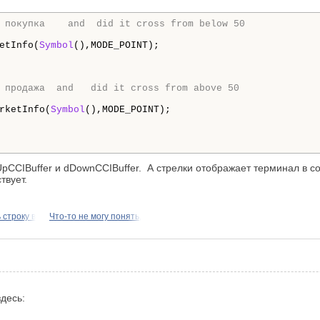
 покупка
    and  
did it cross from below 50
etInfo(
Symbol
(),MODE_POINT);

 продажа  and
   did it cross from above 50
rketInfo(
Symbol
(),MODE_POINT);

CCIBuffer и dDownCCIBuffer. А стрелки отображает терминал в соо
твует.
 строку в
Что-то не могу понять,
здесь: