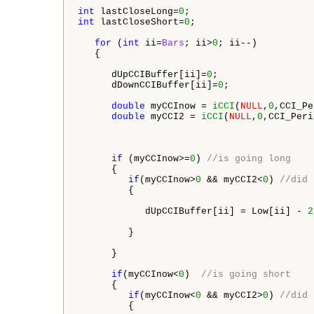
int
 lastCloseLong=
0
int
 lastCloseShort=
0
;

for
 (
int
 ii=
Bars
; ii>
0
; ii--)

   {

      dUpCCIBuffer[ii]=
0
;

      dDownCCIBuffer[ii]=
0
;

double
 myCCInow = 
iCCI
(
NULL
,
0
,CCI_Pe
double
 myCCI2 = 
iCCI
(
NULL
,
0
,CCI_Peri
if
 (myCCInow>=
0
) 
//is going long
      {

if
(myCCInow>
0
 && myCCI2<
0
) 
//did 
         {

            dUpCCIBuffer[ii] = Low[ii] - 
2
         }

      }

if
(myCCInow<
0
)  
//is going short
      {

if
(myCCInow<
0
 && myCCI2>
0
) 
//did 
         {
