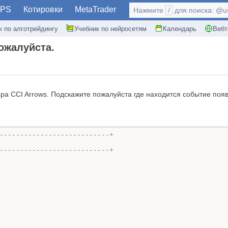
PS
Котировки
MetaTrader
Нажмите
/
для поиска: @use
к по алготрейдингу
Учебник по нейросетям
Календарь
Вебт
ожалуйста.
ора CCI Arrows. Подскажите пожалуйста где находится событие поя
---------------------------+
---------------------------+