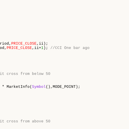
riod,
PRICE_CLOSE
,ii);

od,
PRICE_CLOSE
,ii+
1
); 
//CCI One bar ago
it cross from below 50
 * MarketInfo(
Symbol
(),MODE_POINT);

it cross from above 50