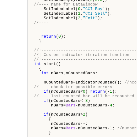
//---- name for DataWindow
    SetIndexLabel(
0
,
"CCI Buy"
);

    SetIndexLabel(
1
,
"CCI Sell"
);

    SetIndexLabel(
2
,
"Exit"
//----
return
(
0
);

  }

//+---------------------------------------
//| Custom indicator iteration function   
//+---------------------------------------
int
 start()

  {

int
 nBars,nCountedBars;

    nCountedBars=IndicatorCounted(); 
//nco
//---- check for possible errors
if
(nCountedBars<
0
) 
return
(-
1
//---- last counted bar will be recounted 
if
(nCountedBars<=
3
)

       nBars=
Bars
-nCountedBars-
4
;

if
(nCountedBars>
2
)

      {

       nCountedBars--;

       nBars=
Bars
-nCountedBars-
1
; 
//number
      }
