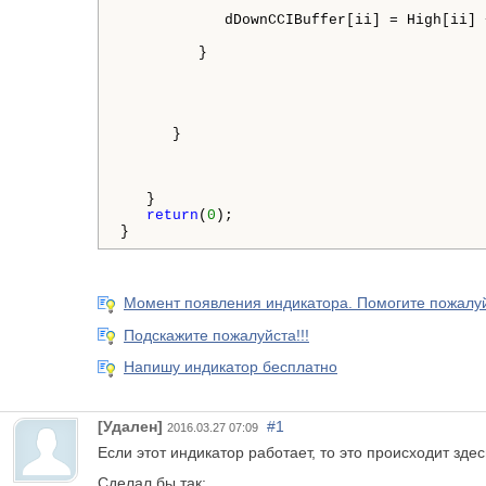
            dDownCCIBuffer[ii] = High[ii] 
         }

      } 

   }

return
(
0
);

Момент появления индикатора. Помогите пожалуй
Подскажите пожалуйста!!!
Напишу индикатор бесплатно
[Удален]
#1
2016.03.27 07:09
Если этот индикатор работает, то это происходит здес
Сделал бы так: