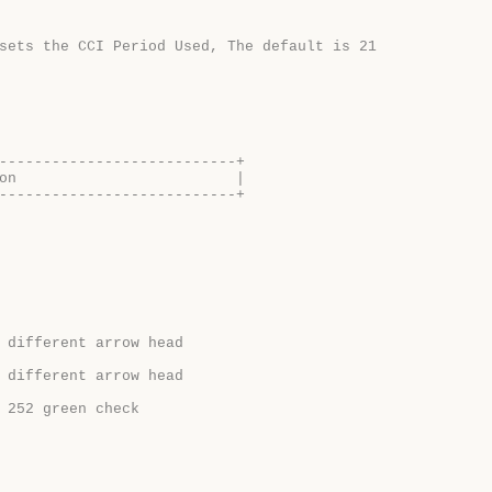
sets the CCI Period Used, The default is 21
---------------------------+
on                         |
---------------------------+
 different arrow head
 different arrow head
 252 green check