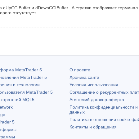
 dUpCCIBuffer и dDownCCIBuffer. А стрелки отображает терминал в 
орого отсутствует.
атформа
MetaTrader 5
О проекте
бновления
MetaTrader 5
Хроника сайта
рения и технологии
Условия использования
пользователя
MetaTrader 5
Соглашение о рекуррентных пла
х стратегий MQL5
Агентский договор-оферта
etwork
Политика конфиденциальности и
данных
rge
Политика в отношении cookie-фа
rader 5
Контакты и обращения
атформы
граммы