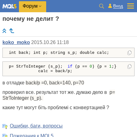
Вход
Форум
почему не делит ?
koko_moko
2015.10.26 11:18
int back; int p; string s_p; double calc;
p= StrToInteger (s_p);  
if
 (p == 
0
) {p = 
1
;}

            calc = back/p;
в отладке
back/p =0,
back=140, р=70
проверил все. результат тот же. думаю дело в
p=
StrToInteger (s_p).
какие тут могут біть проблемі с конвертацией ?
Ошибки, баги, вопросы
Пожелания к MQL5