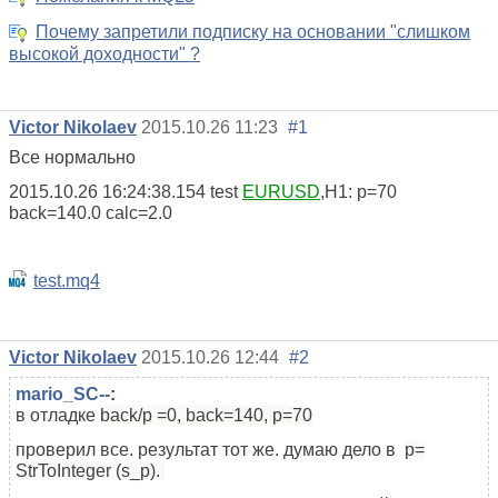
Почему запретили подписку на основании "слишком
высокой доходности" ?
Victor Nikolaev
2015.10.26 11:23
#1
Все нормально
2015.10.26 16:24:38.154
test
EURUSD
,H1: p=70
back=140.0 calc=2.0
test.mq4
Victor Nikolaev
2015.10.26 12:44
#2
mario_SC--
:
в отладке
back/p =0,
back=140, р=70
проверил все. результат тот же. думаю дело в
p=
StrToInteger (s_p).