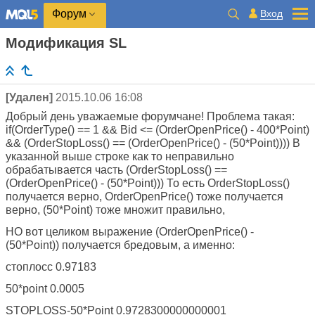
Вход
Форум
Модификация SL
[Удален]
2015.10.06 16:08
Добрый день уважаемые форумчане! Проблема такая:
if(OrderType() == 1 && Bid <= (OrderOpenPrice() - 400*Point)
&& (OrderStopLoss() == (OrderOpenPrice() - (50*Point)))) В
указанной выше строке как то неправильно
обрабатывается часть (OrderStopLoss() ==
(OrderOpenPrice() - (50*Point))) То есть OrderStopLoss()
получается верно, OrderOpenPrice() тоже получается
верно, (50*Point) тоже множит правильно,
НО вот целиком выражение (OrderOpenPrice() -
(50*Point)) получается бредовым, а именно:
стоплосс 0.97183
50*point 0.0005
STOPLOSS-50*Point 0.9728300000000001