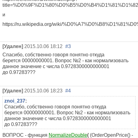
title=%D0%9F%D1%80%D0%B5%D0%B4%D1%81%D1
и
https://ru.wikipedia.org/wiki/%D0%A7%D0%B
[Удален]
2015.10.06 18:12
#3
Спасибо, собственно говоря понятно откуда
берется 00000000001. Вопрос №2 - как нормализовать
данное значение с числа 0.9728300000000001
до 0.97283???
[Удален]
2015.10.06 18:23
#4
znoi_237
:
Спасибо, собственно говоря понятно откуда
берется 00000000001. Вопрос №2 - как нормализовать
данное значение с числа 0.9728300000000001
до 0.97283???
ВОПРОС - функция
NormalizeDouble
(
(OrderOpenPrice() -