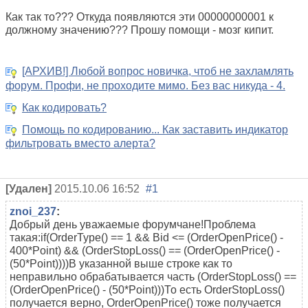
Как так то??? Откуда появляются эти 00000000001 к
должному значению??? Прошу помощи - мозг кипит.
[АРХИВ!] Любой вопрос новичка, чтоб не захламлять
форум. Профи, не проходите мимо. Без вас никуда - 4.
Как кодировать?
Помощь по кодированию... Как заставить индикатор
фильтровать вместо алерта?
[Удален]
2015.10.06 16:52
#1
znoi_237
:
Добрый день уважаемые форумчане!Проблема
такая:if(OrderType() == 1 && Bid <= (OrderOpenPrice() -
400*Point) && (OrderStopLoss() == (OrderOpenPrice() -
(50*Point))))В указанной выше строке как то
неправильно обрабатывается часть (OrderStopLoss() ==
(OrderOpenPrice() - (50*Point)))То есть OrderStopLoss()
получается верно, OrderOpenPrice() тоже получается