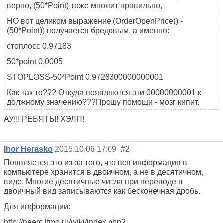
верно, (50*Point) тоже множит правильно,
НО вот целиком выражение (OrderOpenPrice() -
(50*Point)) получается бредовым, а именно:
стоплосс 0.97183
50*point 0.0005
STOPLOSS-50*Point 0.9728300000000001
Как так то??? Откуда появляются эти 00000000001 к
должному значению???Прошу помощи - мозг кипит.
АУ!!! РЕБЯТЫ! ХЭЛП!
Ihor Herasko
2015.10.06 17:09
#2
Появляется это из-за того, что вся информация в
компьютере хранится в двоичном, а не в десятичном,
виде. Многие десятичные числа при переводе в
двоичный вид записываются как бесконечная дробь.
Для информации:
http://neerc.ifmo.ru/wiki/index.php?