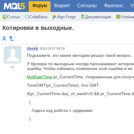
Форум
Маркет
Сигналы
Фриланс
V
Статьи
CodeBase
Algo Forge
Документация
Учебни
Котировки в выходные.
derek
2015.09.07 08:19
Подскажите, кто каким методом решал такой вопрос.
У брокера по выходным иногда проскакивают котировки
12
ошибку. Чтобы избежать появления этой ошибки и ее о
MqlDateTime
pr_CurrentTime; //переменная для полу
TimeGMT(pr_CurrentTime); //по GMT
if(pr_CurrentTime.day_of_week!=0 && pr_CurrentTime.
{
//здесь код работы с ордерами
}