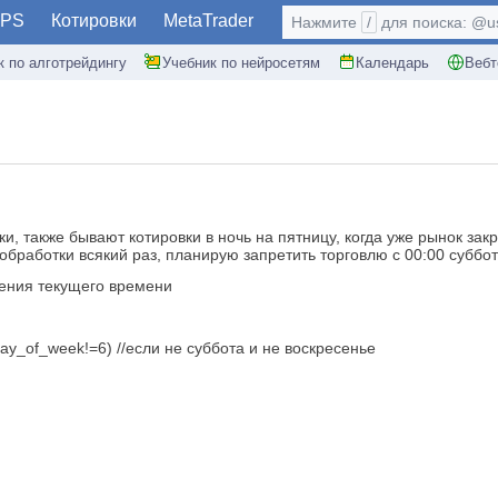
PS
Котировки
MetaTrader
Нажмите
/
для поиска: @use
к по алготрейдингу
Учебник по нейросетям
Календарь
Вебт
, также бывают котировки в ночь на пятницу, когда уже рынок закр
бработки всякий раз, планирую запретить торговлю с 00:00 суббот
чения текущего времени
day_of_week!=6) //если не суббота и не воскресенье