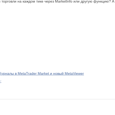
 торговли на каждом тике через MarketInfo или другую функцию? А 
урналы в MetaTrader Market и новый MetaViewer
;