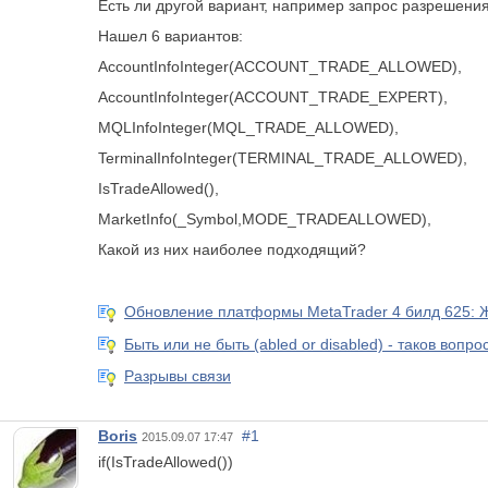
Есть ли другой вариант, например запрос разрешения
Нашел 6 вариантов:
AccountInfoInteger(ACCOUNT_TRADE_ALLOWED),
AccountInfoInteger(ACCOUNT_TRADE_EXPERT),
MQLInfoInteger(MQL_TRADE_ALLOWED),
TerminalInfoInteger(TERMINAL_TRADE_ALLOWED),
IsTradeAllowed(),
MarketInfo(_Symbol,MODE_TRADEALLOWED),
Какой из них наиболее подходящий?
Обновление платформы MetaTrader 4 билд 625: Ж
Быть или не быть (abled or disabled) - таков вопрос
Разрывы связи
Boris
#1
2015.09.07 17:47
if(IsTradeAllowed())