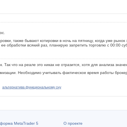
ос.
овки, также бывают котировки в ночь на пятницу, когда уже рынок 
ее обработки всякий раз, планирую запретить торговлю с 00:00 суб
. Так что на реале это никак не отразится, хотя для анализа значе
тимизации. Необходимо учитывать фактическое время работы броке
альтернатива функциональному сну
атформа
MetaTrader 5
О проекте