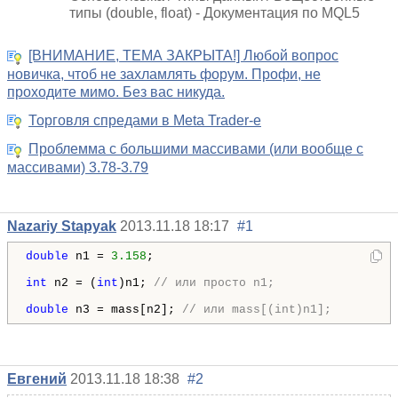
типы (double, float) - Документация по MQL5
[ВНИМАНИЕ, ТЕМА ЗАКРЫТА!] Любой вопрос
новичка, чтоб не захламлять форум. Профи, не
проходите мимо. Без вас никуда.
Торговля спредами в Meta Trader-е
Проблемма с большими массивами (или вообще с
массивами) 3.78-3.79
Nazariy Stapyak
2013.11.18 18:17
#1
double
 n1 = 
3.158
;

int
 n2 = (
int
)n1; 
// или просто n1;
double
 n3 = mass[n2]; 
// или mass[(int)n1];
Евгений
2013.11.18 18:38
#2