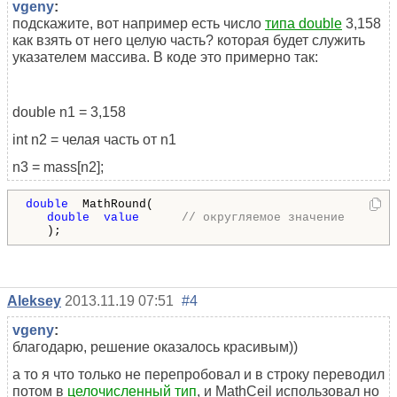
vgeny
:
подскажите, вот например есть число
типа double
3,158
как взять от него целую часть? которая будет служить
указателем массива. В коде это примерно так:
double n1 = 3,158
int n2 = челая часть от n1
n3 = mass[n2];
double
  MathRound(

double
value
// округляемое значение
   );
Aleksey
2013.11.19 07:51
#4
vgeny
:
благодарю, решение оказалось красивым))
а то я что только не перепробовал и в строку переводил
потом в
целочисленный тип
, и
MathCeil
использовал но