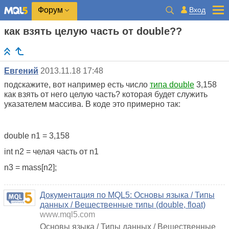
Вход
Форум
как взять целую часть от double??
Евгений
2013.11.18 17:48
подскажите, вот например есть число
типа double
3,158
как взять от него целую часть? которая будет служить
указателем массива. В коде это примерно так:
double n1 = 3,158
int n2 = челая часть от n1
n3 = mass[n2];
Документация по MQL5: Основы языка / Типы
данных / Вещественные типы (double, float)
www.mql5.com
Основы языка / Типы данных / Вещественные