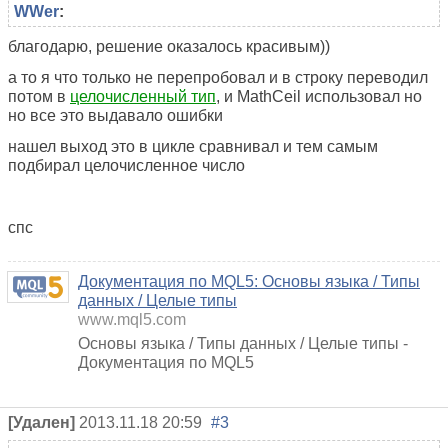
WWer
:
благодарю, решение оказалось красивым))
а то я что только не перепробовал и в строку переводил
потом в
целочисленный тип
, и
MathCeil
использовал но
но все это выдавало ошибки
нашел выход это в цикле сравнивал и тем самым
подбирал целочисленное число
спс
Документация по MQL5: Основы языка / Типы
данных / Целые типы
www.mql5.com
Основы языка / Типы данных / Целые типы -
Документация по MQL5
[Удален]
2013.11.18 20:59
#3