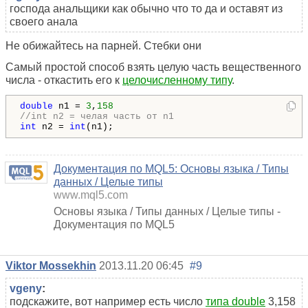
господа анальщики как обычно что то да и оставят из
своего анала
Не обижайтесь на парней. Стебки они
Самый простой способ взять целую часть вещественного
числа - откастить его к
целочисленному типу
.
double
 n1 = 
3
,
158
//int n2 = челая часть от n1
int
 n2 = 
int
(n1);
Документация по MQL5: Основы языка / Типы
данных / Целые типы
www.mql5.com
Основы языка / Типы данных / Целые типы -
Документация по MQL5
Viktor Mossekhin
2013.11.20 06:45
#9
vgeny
:
подскажите, вот например есть число
типа double
3,158