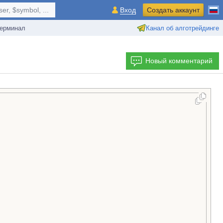
r, $symbol, ...
Вход
Создать аккаунт
ерминал
Канал об алготрейдинге
Новый комментарий