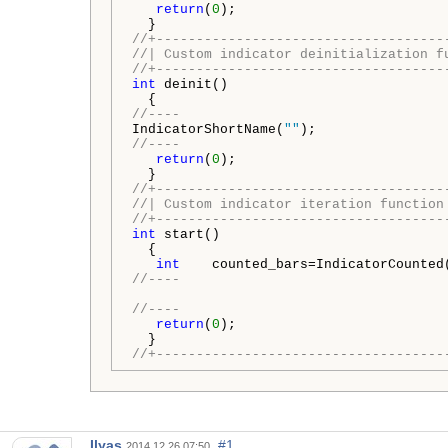
return
(
0
);

//+------------------------------------
//| Custom indicator deinitialization f
//+------------------------------------
int
 deinit()

//----
IndicatorShortName(
""
//----
return
(
0
);

//+------------------------------------
//| Custom indicator iteration function
//+------------------------------------
int
 start()

  {

int
//----
//----
return
(
0
);

//+------------------------------------
Ilyas
#1
2014.12.26 07:50