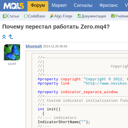
Форум
Маркет
Сигналы
Фриланс
V
Статьи
CodeBase
Algo Forge
Документация
Учебни
Почему перестал работать Zero.mq4?
khorosh
2014.12.26 06:59
//+------------------------------------
//|                                    
14255
//|                             Copyrig
//|                                    
//+------------------------------------
#property 
copyright
"Copyright © 2012, 
#property 
link
"http://www.novikov
#property 
indicator_separate_window
//+------------------------------------
//| Custom indicator initialization fun
//+------------------------------------
int
 init()

//---- indicators
IndicatorShortName(
""
//----