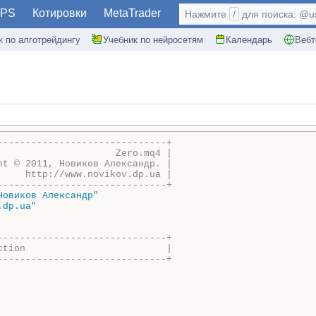
PS
Котировки
MetaTrader
Нажмите
/
для поиска: @use
к по алготрейдингу
Учебник по нейросетям
Календарь
Вебт
------------------------------+
                     Zero.mq4 |
ht © 2011, Новиков Александр. |
     http://www.novikov.dp.ua |
------------------------------+
Новиков Александр"
.dp.ua"
------------------------------+
ction                         |
------------------------------+