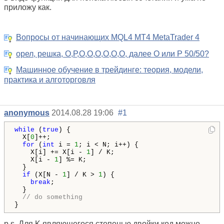
приложу как.
Вопросы от начинающих MQL4 MT4 MetaTrader 4
орел, решка, О,Р,О,О,О,О,О,О, далее О или Р 50/50?
Машинное обучение в трейдинге: теория, модели,
практика и алготорговля
anonymous
2014.08.28 19:06
#1
while
 (
true
) {

  X[
0
]++;

for
 (
int
 i = 
1
; i < N; i++) {

    X[i] += X[i - 
1
] / K;

    X[i - 
1
] %= K;

  }

if
 (X[N - 
1
] / K > 
1
) {

break
;

  }

// do something
}
p.s. Для K являющегося степенью двойки код можно