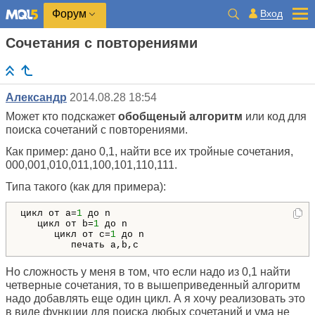
Вход
Форум
Сочетания с повторениями
Александр
2014.08.28 18:54
Может кто подскажет
обобщеный алгоритм
или код для
поиска сочетаний с повторениями.
Как пример: дано 0,1, найти все их тройные сочетания,
000,001,010,011,100,101,110,111.
Типа такого (как для примера):
цикл от a=
1
 до n

   цикл от b=
1
 до n 

      цикл от с=
1
 до n

         печать a,b,c
Но сложность у меня в том, что если надо из 0,1 найти
четверные сочетания, то в вышеприведенный алгоритм
надо добавлять еще один цикл. А я хочу реализовать это
в виде функции для поиска любых сочетаний и ума не