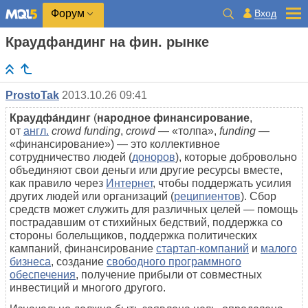
Вход
Форум
Краудфандинг на фин. рынке
ProstoTak
2013.10.26 09:41
Краудфа́ндинг
(
народное финансирование
,
от
англ.
сrowd funding
,
сrowd
— «толпа»,
funding
—
«финансирование») — это коллективное
сотрудничество людей (
доноров
), которые добровольно
объединяют свои деньги или другие ресурсы вместе,
как правило через
Интернет
, чтобы поддержать усилия
других людей или организаций (
реципиентов
). Сбор
средств может служить для различных целей — помощь
пострадавшим от стихийных бедствий, поддержка со
стороны болельщиков, поддержка политических
кампаний, финансирование
стартап-компаний
и
малого
бизнеса
, создание
свободного программного
обеспечения
, получение прибыли от совместных
инвестиций и многого другого.