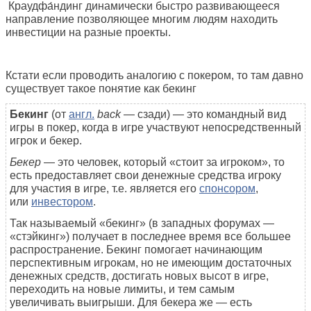
Краудфа́ндинг динамически быстро развивающееся
направление позволяющее многим людям находить
инвестиции на разные проекты.
Кстати если проводить аналогию с покером, то там давно
существует такое понятие как бекинг
Бекинг
(от
англ.
back
— сзади) — это командный вид
игры в покер, когда в игре участвуют непосредственный
игрок и бекер.
Бекер
— это человек, который «стоит за игроком», то
есть предоставляет свои денежные средства игроку
для участия в игре, т.е. является его
спонсором
,
или
инвестором
.
Так называемый «бекинг» (в западных форумах —
«стэйкинг») получает в последнее время все большее
распространение. Бекинг помогает начинающим
перспективным игрокам, но не имеющим достаточных
денежных средств, достигать новых высот в игре,
переходить на новые лимиты, и тем самым
увеличивать выигрыши. Для бекера же — есть