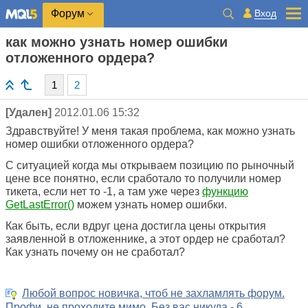
Вход
Форум
как можно узнать номер ошибки
отложенного ордера?
1
2
[Удален]
2012.01.06 15:32
Здравствуйте! У меня такая проблема, как можно узнать
номер ошибки отложенного ордера?
С ситуацией когда мы открываем позицию по рыночный
цене все понятно, если сработало то получили номер
тикета, если нет то -1, а там уже через
функцию
GetLastError()
можем узнать номер ошибки.
Как быть, если вдруг цена достигла цены открытия
заявленной в отложеннике, а этот ордер не сработал?
Как узнать почему он не сработал?
Любой вопрос новичка, чтоб не захламлять форум.
Профи, не проходите мимо. Без вас никуда - 6.