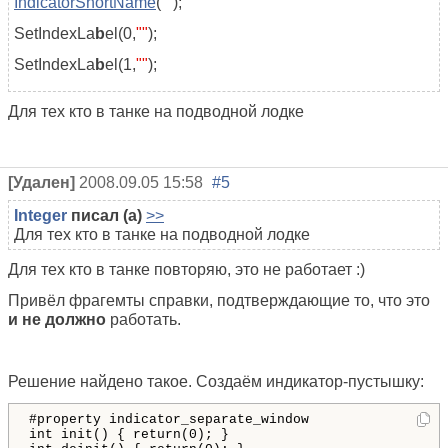
IndicatorShortName
(
""
);
SetIndexLa
b
el(0,
""
);
SetIndexLa
b
el(1,
""
);
Для тех кто в танке на подводной лодке
[Удален]
2008.09.05 15:58
#5
Integer
писал (а)
>>
Для тех кто в танке на подводной лодке
Для тех кто в танке повторяю, это не работает :)
Привёл фрагемты справки, подтверждающие то, что это
и не должно
работать.
Решение найдено такое. Создаём индикатор-пустышку:
#property
indicator_separate_window
int
init
()
{
return
(
0
)
; 
}