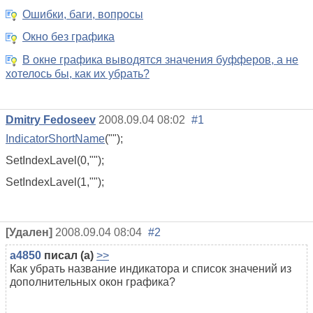
Ошибки, баги, вопросы
Окно без графика
В окне графика выводятся значения буфферов, а не
хотелось бы, как их убрать?
Dmitry Fedoseev
2008.09.04 08:02
#1
IndicatorShortName
("");
SetIndexLavel(0,"");
SetIndexLavel(1,"");
[Удален]
2008.09.04 08:04
#2
a4850
писал (а)
>>
Как убрать название индикатора и список значений из
дополнительных окон графика?