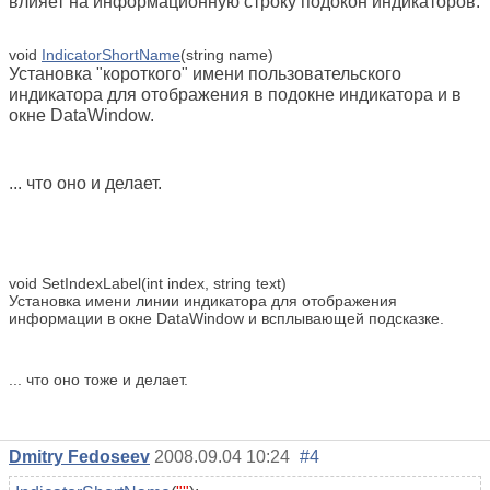
влияет на информационную строку подокон индикаторов.
void
IndicatorShortName
(
string name)
Установка "короткого" имени пользовательского
индикатора для отображения в подокне индикатора и в
окне DataWindow.
... что оно и делает.
void
SetIndexLabel
(
int index, string text)
Установка имени линии индикатора для отображения
информации в окне DataWindow и всплывающей подсказке.
... что оно тоже и делает.
Dmitry Fedoseev
2008.09.04 10:24
#4