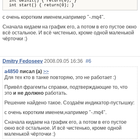
int
deinit
()
{
return
(
0
)
; 
}
int
start
()
{
return
(
0
)
; 
}
с очень коротким именем,например "-.mq4".
Сначала кидаем на график его, а потом в его пустое окно
всё остальное. И всё чистенько, кроме одной маленькой
чёрточки :)
Dmitry Fedoseev
2008.09.05 16:36
#6
a4850
писал (а)
>>
Для тех кто в танке повторяю, это не работает :)
Привёл фрагемты справки, подтверждающие то, что
это
и не должно
работать.
Решение найдено такое. Создаём индикатор-пустышку:
с очень коротким именем,например "-.mq4".
Сначала кидаем на график его, а потом в его пустое
окно всё остальное. И всё чистенько, кроме одной
маленькой чёрточки :)