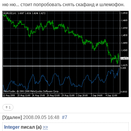
ню ню... стоит попробовать снять скафанд и шлемофон.
1
[Удален]
2008.09.05 16:48
#7
Integer
писал (а)
>>