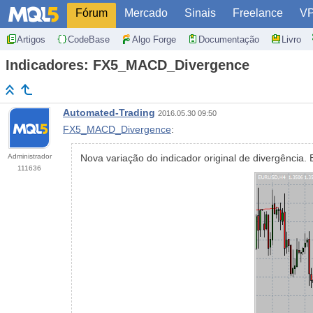
Fórum
Mercado
Sinais
Freelance
V
Artigos
CodeBase
Algo Forge
Documentação
Livro
Indicadores: FX5_MACD_Divergence
Automated-Trading
2016.05.30 09:50
FX5_MACD_Divergence
:
Administrador
Nova variação do indicador original de divergência.
111636