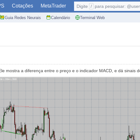
PS
Cotações
MetaTrader
Digite
/
para pesquisar: @user,
Guia Redes Neurais
Calendário
Terminal Web
 Ele mostra a diferença entre o preço e o indicador MACD, e dá sinais