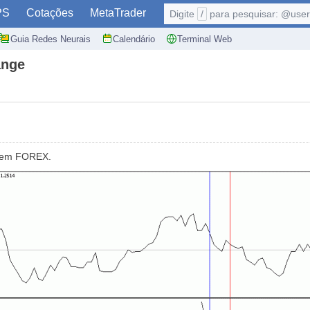
PS
Cotações
MetaTrader
Digite
/
para pesquisar: @user,
Guia Redes Neurais
Calendário
Terminal Web
ange
e em FOREX.