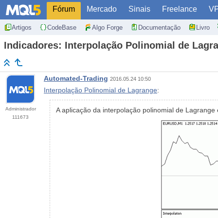
Fórum
Mercado
Sinais
Freelance
V
Artigos
CodeBase
Algo Forge
Documentação
Livro
Indicadores: Interpolação Polinomial de Lagr
Automated-Trading
2016.05.24 10:50
Interpolação Polinomial de Lagrange
:
Administrador
A aplicação da interpolação polinomial de Lagrang
111673