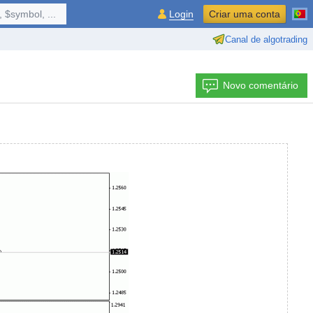
 $symbol, ...
Login
Criar uma conta
Canal de algotrading
Novo comentário