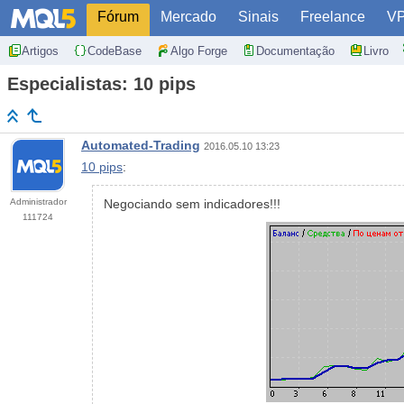
Fórum
Mercado
Sinais
Freelance
V
Artigos
CodeBase
Algo Forge
Documentação
Livro
Especialistas: 10 pips
Automated-Trading
2016.05.10 13:23
10 pips
:
Administrador
Negociando sem indicadores!!!
111724