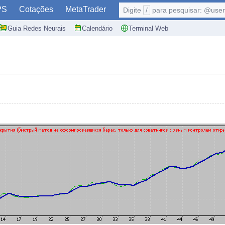
PS
Cotações
MetaTrader
Digite
/
para pesquisar: @user,
Guia Redes Neurais
Calendário
Terminal Web