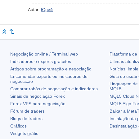
Autor:
Юрий
Negociação on-line / Terminal web
Plataforma de
Indicadores e experts gratuitos
Últimas atuali
Artigos sobre programação e negociação
Notícias, impl
Encomendar experts ou indicadores de
Guia do usuár
negociação
Linguagem de 
Comprar robôs de negociação e indicadores
MQL5
Sinais de negociação Forex
MQL5 Cloud N
Forex VPS para negociação
MQL5 Algo Fo
Fórum de traders
Baixar a
MetaT
Blogs de traders
Instalação da 
Gráficos
Desinstalação
Widgets grátis