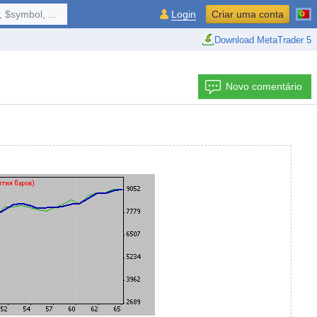
 $symbol, ...
Login
Criar uma conta
Download MetaTrader 5
Novo comentário