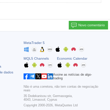
Novo comentário
MetaTrader 5
MQL5 Channels
Economic Calendar
a
 de dados
Assine as notícias de algo-
trading
Não é uma corretora, não tem contas de negociação
reais
35 Dodekanisou str, Germasogeia,
4043, Limassol, Cyprus
Copyright 2000-2026,
MetaQuotes Ltd