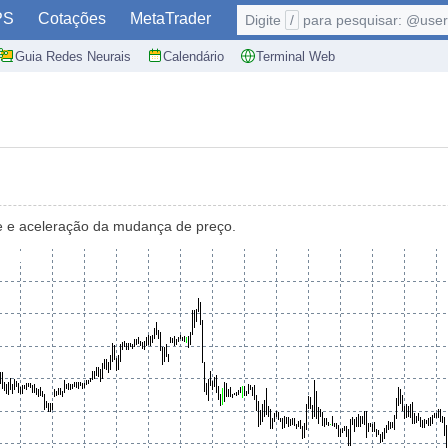
PS
Cotações
MetaTrader
Digite
/
para pesquisar: @user,
Guia Redes Neurais
Calendário
Terminal Web
e e aceleração da mudança de preço.