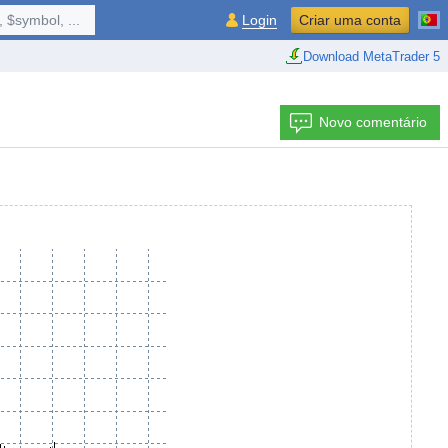
 $symbol, ...
Login
Criar uma conta
Download MetaTrader 5
Novo comentário