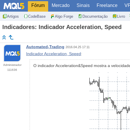
Fórum
Mercado
Sinais
Freelance
V
Artigos
CodeBase
Algo Forge
Documentação
Livro
Indicadores: Indicador Acceleration, Speed
Automated-Trading
2016.04.25 17:11
Indicador Acceleration, Speed
:
Administrador
O indicador Acceleration&Speed mostra a velocidad
111636