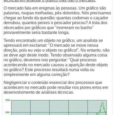
técnicas em analisar o gráfico mas não o mercado.
O mercado fala em enigmas às pessoas. Um gráfico são
palavras, roupas molhadas, pés doloridos. Nós precisamos
chegar ao fundo da questão: quantas codornas o caçador
derrubou, quantos peixes o pescador pescou? A lista dos
obcecados por gráficos que "morreram no banho"
provavelmente seria bastante longa.
Tendo encontrado um objeto no gráfico, um analista se
apressará em exclamar: "O mercado se move nessa
direção, pois eu vejo o objeto no gráfico!". No entanto, não
se deve agir deste modo. Tendo observado alguma coisa
no gráfico, devemos nos perguntar: "Qual processo
acontecendo no mercado causou a aparição deste objeto
no gráfico? Este processo resultará numa volta ou
simplesmente em alguma correção?
Negligenciar o conteúdo essencial dos processos que
acontecem no mercado pode resultar nos piores erros em
desenvolvimento de análises técnicas.