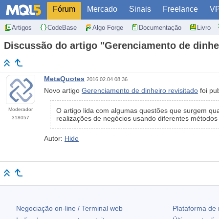
Fórum
Mercado
Sinais
Freelance
V
Artigos
CodeBase
Algo Forge
Documentação
Livro
Discussão do artigo "Gerenciamento de dinhei
MetaQuotes
2016.02.04 08:36
Novo artigo
Gerenciamento de dinheiro revisitado
foi pu
Moderador
O artigo lida com algumas questões que surgem qua
realizações de negócios usando diferentes métodos
318057
Autor:
Hide
Negociação on-line / Terminal web
Plataforma de