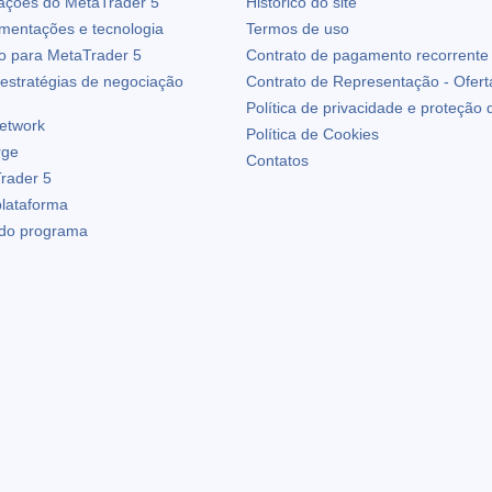
zações do
MetaTrader 5
Histórico do site
ementações e tecnologia
Termos de uso
io para
MetaTrader 5
Contrato de pagamento recorrente
estratégias de negociação
Contrato de Representação - Ofert
Política de privacidade e proteção
etwork
Política de Cookies
rge
Contatos
rader 5
plataforma
 do programa