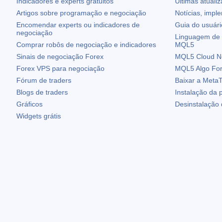
Indicadores e experts gratuitos
Últimas atuali
Artigos sobre programação e negociação
Notícias, impl
Encomendar experts ou indicadores de
Guia do usuár
negociação
Linguagem de 
Comprar robôs de negociação e indicadores
MQL5
Sinais de negociação Forex
MQL5 Cloud N
Forex VPS para negociação
MQL5 Algo Fo
Fórum de traders
Baixar a
MetaT
Blogs de traders
Instalação da 
Gráficos
Desinstalação
Widgets grátis