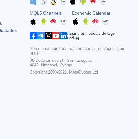
MQL5 Channels
Economic Calendar
a
 de dados
Assine as notícias de algo-
trading
Não é uma corretora, não tem contas de negociação
reais
35 Dodekanisou str, Germasogeia,
4043, Limassol, Cyprus
Copyright 2000-2026,
MetaQuotes Ltd