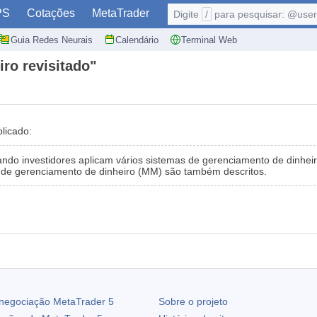
PS
Cotações
MetaTrader
Digite
/
para pesquisar: @user,
Guia Redes Neurais
Calendário
Terminal Web
ro revisitado"
blicado:
ndo investidores aplicam vários sistemas de gerenciamento de dinhei
 de gerenciamento de dinheiro (MM) são também descritos.
 negociação
MetaTrader 5
Sobre o projeto