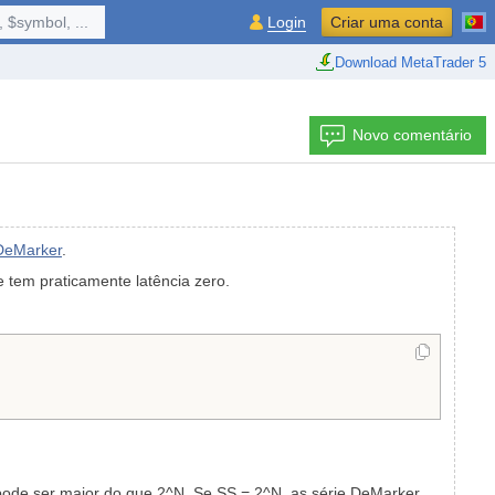
 $symbol, ...
Login
Criar uma conta
Download MetaTrader 5
Novo comentário
DeMarker
.
 tem praticamente latência zero.
o pode ser maior do que 2^N. Se SS = 2^N, as série DeMarker