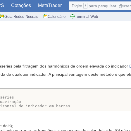
PS
Cotações
MetaTrader
Digite
/
para pesquisar: @user,
Guia Redes Neurais
Calendário
Terminal Web
eseries pela filtragem dos harmônicos de ordem elevada do indicador
a de qualquer indicador. A principal vantagem deste método é que ele
séries
uavização
izontal do indicador em barras
e dois);
esultante que zera as frequências superiores do valor definido. SS nã