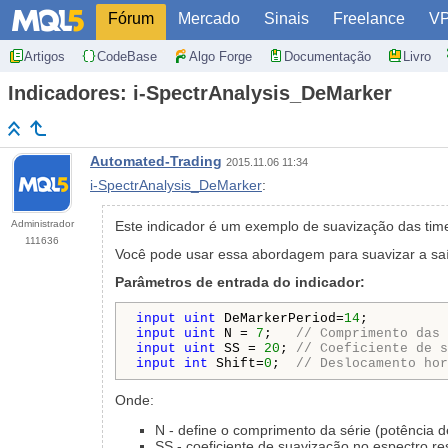
Fórum
Mercado
Sinais
Freelance
V
Artigos
CodeBase
Algo Forge
Documentação
Livro
Indicadores: i-SpectrAnalysis_DeMarker
Automated-Trading
2015.11.06 11:34
i-SpectrAnalysis_DeMarker
:
Administrador
Este indicador é um exemplo de suavização das tim
111636
Você pode usar essa abordagem para suavizar a saíd
Parâmetros de entrada do indicador:
input
uint
 DeMarkerPeriod=
14
input
uint
 N = 
7
;   
// Comprimento das 
input
uint
 SS = 
20
; 
// Coeficiente de s
input
int
 Shift=
0
;  
// Deslocamento hor
Onde:
N - define o comprimento da série (potência d
SS - coeficiente de suavização no espectro r