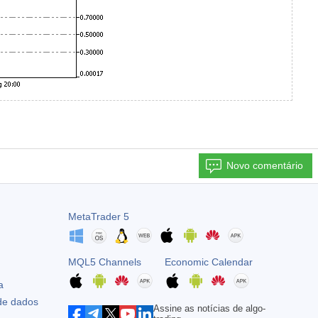
Novo comentário
MetaTrader 5
MQL5 Channels
Economic Calendar
a
 de dados
Assine as notícias de algo-