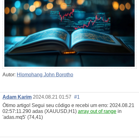
Autor:
Hlomohang John Borotho
Adam Karim
2024.08.21 01:57
#1
Ótimo artigo! Segui seu código e recebi um erro: 2024.08.21
02:57:11.290
adas (XAUUSD,H1)
array out of range
in
'adas.mq5' (74,41)