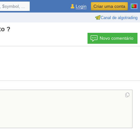
 $symbol, ...
Login
Criar uma conta
Canal de algotrading
to ?
Novo comentário