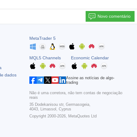
Novo comentário
MetaTrader 5
MQL5 Channels
Economic Calendar
a
 de dados
Assine as notícias de algo-
trading
Não é uma corretora, não tem contas de negociação
reais
35 Dodekanisou str, Germasogeia,
4043, Limassol, Cyprus
Copyright 2000-2026,
MetaQuotes Ltd