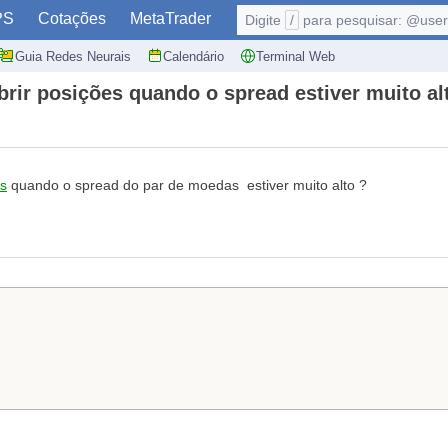
PS
Cotações
MetaTrader
Digite
/
para pesquisar: @user,
Guia Redes Neurais
Calendário
Terminal Web
rir posições quando o spread estiver muito al
es
quando o spread do par de moedas estiver muito alto ?