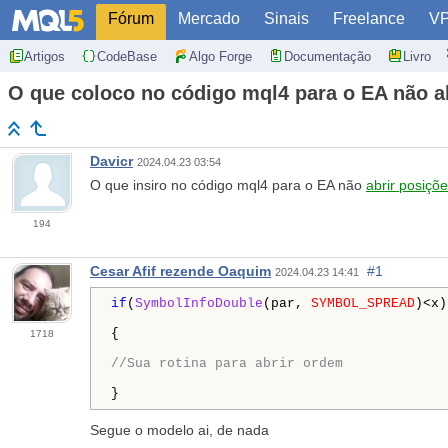
Fórum
Mercado
Sinais
Freelance
V
Artigos
CodeBase
Algo Forge
Documentação
Livro
O que coloco no código mql4 para o EA não ab
Davicr
2024.04.23 03:54
O que insiro no código mql4 para o EA não
abrir posiçõ
194
Cesar Afif rezende Oaquim
#1
2024.04.23 14:41
if
(
SymbolInfoDouble
(par, 
SYMBOL_SPREAD
)<x)

{

1718
//Sua rotina para abrir ordem
}
Segue o modelo ai, de nada