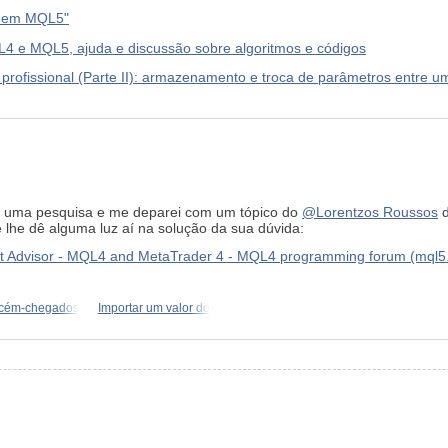
am em MQL5"
 e MQL5, ajuda e discussão sobre algoritmos e códigos
rofissional (Parte II): armazenamento e troca de parâmetros entre um
z uma pesquisa e me deparei com um tópico do
@Lorentzos Roussos
d
e lhe dê alguma luz aí na solução da sua dúvida:
rt Advisor - MQL4 and MetaTrader 4 - MQL4 programming forum (mql5
ecém-chegados
Importar um valor do