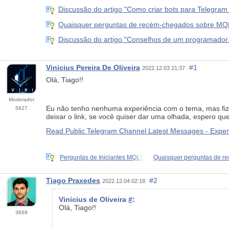
Discussão do artigo "Como criar bots para Telegr
Quaisquer perguntas de recém-chegados sobre MQL4
Discussão do artigo "Conselhos de um programador p
Vinicius Pereira De Oliveira
#1
2022.12.03 21:37
Olá, Tiago!!
Moderador
Eu não tenho nenhuma experiência com o tema, mas fi
5827
deixar o link, se você quiser dar uma olhada, espero qu
Read Public Telegram Channel Latest Messages - Expe
Perguntas de Iniciantes MQL5
Quaisquer perguntas de r
Tiago Praxedes
#2
2022.12.04 02:18
Vinicius de Oliveira
#
:
Olá, Tiago!!
3669