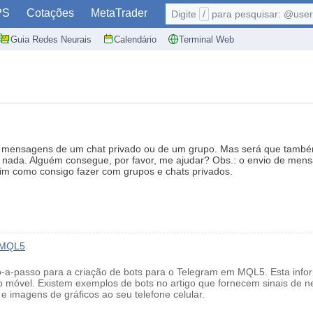
PS
Cotações
MetaTrader
Digite
/
para pesquisar: @user,
Guia Redes Neurais
Calendário
Terminal Web
er mensagens de um chat privado ou de um grupo. Mas será que també
 nada. Alguém consegue, por favor, me ajudar? Obs.: o envio de mensa
sim como consigo fazer com grupos e chats privados.
m MQL5
o-a-passo para a criação de bots para o Telegram em MQL5. Esta infor
o móvel. Existem exemplos de bots no artigo que fornecem sinais de 
e imagens de gráficos ao seu telefone celular.