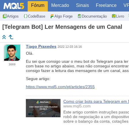
Fórum
Mercado
Sinais
Freelance
V
Artigos
CodeBase
Algo Forge
Documentação
Livro
[Telegram Bot] Ler Mensagens de um Canal
Tiago Praxedes
2022.12.03 16:16
Olá.
Eu sei que consigo usar o meu bot do Telegram para l
3669
com base no artigo abaixo, mas não consegui encontrar
consigo fazer a leitura das mensagens de um canal, as
Segue artigo:
https://www.mql5.com/pt/articles/2355
Como criar bots para Telegram e
www.mql5.com
Este artigo contém instruções pass
robô de negociação a um dispositiv
sobre o balanço da conta, cotações 