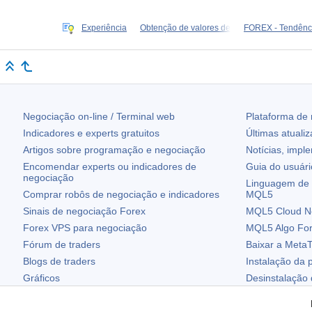
Experiência
Obtenção de valores de
FOREX - Tendênci
Negociação on-line / Terminal web
Plataforma de
Indicadores e experts gratuitos
Últimas atuali
Artigos sobre programação e negociação
Notícias, impl
Encomendar experts ou indicadores de
Guia do usuár
negociação
Linguagem de 
Comprar robôs de negociação e indicadores
MQL5
Sinais de negociação Forex
MQL5 Cloud N
Forex VPS para negociação
MQL5 Algo Fo
Fórum de traders
Baixar a
MetaT
Blogs de traders
Instalação da 
Gráficos
Desinstalação
Widgets grátis