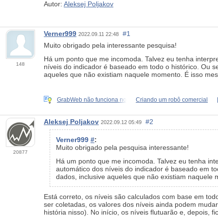
Autor:
Aleksej Poljakov
Verner999
#1
2022.09.11 22:48
Muito obrigado pela interessante pesquisa!
Há um ponto que me incomoda. Talvez eu tenha interpre
148
níveis do indicador é baseado em todo o histórico. Ou 
aqueles que não existiam naquele momento. É isso mesm
GrabWeb não funciona no
Criando um robô comercial
Aleksej Poljakov
#2
2022.09.12 05:49
Verner999
#
:
Muito obrigado pela pesquisa interessante!
20877
Há um ponto que me incomoda. Talvez eu tenha inter
automático dos níveis do indicador é baseado em to
dados, inclusive aqueles que não existiam naquele 
Está correto, os níveis são calculados com base em tod
ser coletadas, os valores dos níveis ainda podem mudar
história nisso). No início, os níveis flutuarão e, depois, f