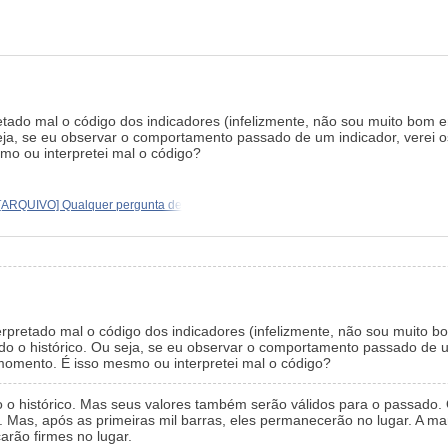
tado mal o código dos indicadores (infelizmente, não sou muito bom e
seja, se eu observar o comportamento passado de um indicador, verei o
o ou interpretei mal o código?
[ARQUIVO] Qualquer pergunta de
pretado mal o código dos indicadores (infelizmente, não sou muito b
do o histórico. Ou seja, se eu observar o comportamento passado de u
momento. É isso mesmo ou interpretei mal o código?
o o histórico. Mas seus valores também serão válidos para o passado
. Mas, após as primeiras mil barras, eles permanecerão no lugar. A m
icarão firmes no lugar.