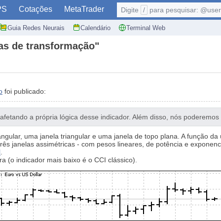
PS
Cotações
MetaTrader
Digite
/
para pesquisar: @user,
Guia Redes Neurais
Calendário
Terminal Web
pas de transformação"
o
foi publicado:
 afetando a própria lógica desse indicador. Além disso, nós poderemos v
gular, uma janela triangular e uma janela de topo plana. A função da 
s janelas assimétricas - com pesos lineares, de potência e exponenci
l
.
a (o indicador mais baixo é o CCI clássico).