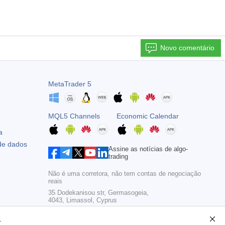
Novo comentário
MetaTrader 5
MQL5 Channels
Economic Calendar
a
 de dados
Assine as notícias de algo-
trading
Não é uma corretora, não tem contas de negociação
reais
35 Dodekanisou str, Germasogeia,
4043, Limassol, Cyprus
Copyright 2000-2026,
MetaQuotes Ltd
.