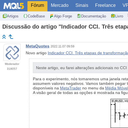
Fórum
Mercado
Sinais
Freelance
V
Artigos
CodeBase
Algo Forge
Documentação
Livro
Discussão do artigo "Indicador CCI. Três eta
MetaQuotes
2022.11.07 09:59
Novo artigo
Indicador CCI. Três etapas de transformaçã
Moderador
Neste artigo, eu farei alterações adicionais no CCI
318057
Para o experimento, nós tomaremos uma janela retan
assumem valores negativos. Vamos também pegar trê
disponíveis na
MetaTrader
no menu da
Média Móve
A visão geral de todas as opções é mostrada na figur