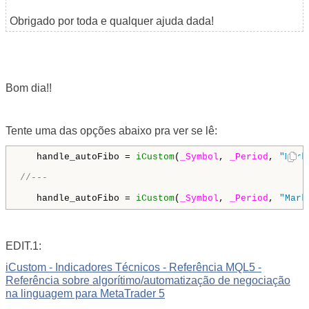
Obrigado por toda e qualquer ajuda dada!
Bom dia!!
Tente uma das opções abaixo pra ver se lê:
   handle_autoFibo = 
iCustom
(
_Symbol
, 
_Period
, 
"Mark
//---
   handle_autoFibo = 
iCustom
(
_Symbol
, 
_Period
, 
"Mark
EDIT.1:
iCustom - Indicadores Técnicos - Referência MQL5 -
Referência sobre algorítimo/automatização de negociação
na linguagem para MetaTrader 5