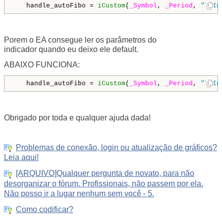
   handle_autoFibo = 
iCustom
(
_Symbol
, 
_Period
, 
"\\In
Porem o EA consegue ler
os parâmetros do
indicador
quando eu deixo ele default.
ABAIXO FUNCIONA:
   handle_autoFibo = 
iCustom
(
_Symbol
, 
_Period
, 
"\\In
Obrigado por toda e qualquer ajuda dada!
Problemas de conexão, login ou atualização de gráficos?
Leia aqui!
[ARQUIVO]Qualquer pergunta de novato, para não
desorganizar o fórum. Profissionais, não passem por ela.
Não posso ir a lugar nenhum sem você - 5.
Como codificar?