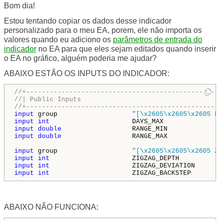
Bom dia!
Estou tentando copiar os dados desse indicador
personalizado para o meu EA, porem, ele não importa os
valores quando eu adiciono os
parâmetros de entrada do
indicador
no EA para que eles sejam editados quando inserir
o EA no gráfico, alguém poderia me ajudar?
ABAIXO ESTÃO OS INPUTS DO INDICADOR:
//+-------------------------------------------------
//| Public Inputs                                   
//+-------------------------------------------------
input
 group                   
"[\x2605\x2605\x2605 F
input
int
                     DAYS_MAX              
input
double
                  RANGE_MIN             
input
double
                  RANGE_MAX             
input
 group                   
"[\x2605\x2605\x2605 Z
input
int
                     ZIGZAG_DEPTH          
input
int
                     ZIGZAG_DEVIATION      
input
int
                     ZIGZAG_BACKSTEP       
ABAIXO NÃO FUNCIONA: