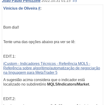
Joao Paulo Perozzine
2022.10.31 01:15
#5
Vinicius de Oliveira
#
:
Bom dia!!
Tente uma das opções abaixo pra ver se lê:
EDIT.1:
iCustom - Indicadores Técnicos - Referência MQL5 -
Referência sobre algorítimo/automatização de negociação
na linguagem para MetaTrader 5
A sugestão acima considera que o indicador está
localizado no subdiretório
MQL5/Indicators/Market
.
EDIT.2: