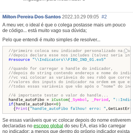
Milton Pereira Dos Santos
2022.10.29 09:05
#2
A meu ver, o ideal é que o colega postasse mais um pouco
de código... está muito vago sua dúvida;
Pelo que entendi é muito simples de resolver...
//primeiro coloca seu indicador personalizado na pas
//depois declara esse nos includes (talvez seria int
#resource 
"\\Indicators\\FIBO_IND_01.ex5"
//quando for carregar o handle do indicador, 
//depois do string contendo endereço e nome do indic
//vc vai colocar as variáveis do seu robô que corres
//valores dos inputs do indicador na ordem em que es
//todas essas variáveis que vão após o "nome" do ind
//é importante testar o valor do handle...
handle_autoFibo = 
iCustom
(
_Symbol
, 
_Period
, 
"::Indic
if
(handle_autoFibo<=
0
)

  {
Print
(
"handle_autoFibo falhou! erro: "
,GetLastErr
Se essas variáveis que vc colocar depois do nome estiverem
declaradas no
escopo global
do seu EA, elas irão carregar
no indicador; a menos que dentro do próprio indicador exista